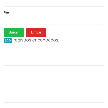
Fim
Buscar
Limpar
registros encontrados.
100
Matrícula
Nome
Cargo
Processo
Início
Fim
Status
3317791
JEMIMA PEREIRA GUEDES
Docente
23007.00028954/2023-24
01/03/2024
29/05/2024
Concluído
1552735
FRANCELI DA SILVA
Docente
23007.00029893/2019-97
01/03/2024
29/05/2024
Concluído