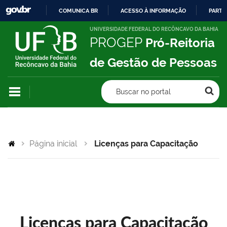
COMUNICA BR
ACESSO À INFORMAÇÃO
PARTI
IR
UNIVERSIDADE FEDERAL DO RECÔNCAVO DA BAHIA
PROGEP
Pró-Reitoria
PARA
O
de Gestão de Pessoas
CONTEÚDO
Buscar no portal
Página inicial
Licenças para Capacitação
Licenças para Capacitação