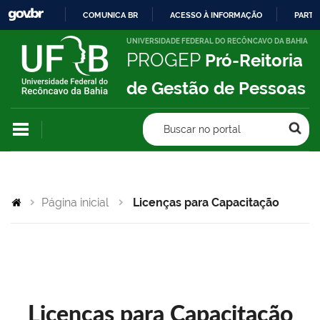
COMUNICA BR
ACESSO À INFORMAÇÃO
PARTI
IR
UNIVERSIDADE FEDERAL DO RECÔNCAVO DA BAHIA
PROGEP
Pró-Reitoria
PARA
O
de Gestão de Pessoas
CONTEÚDO
Buscar no portal
Página inicial
Licenças para Capacitação
Licenças para Capacitação