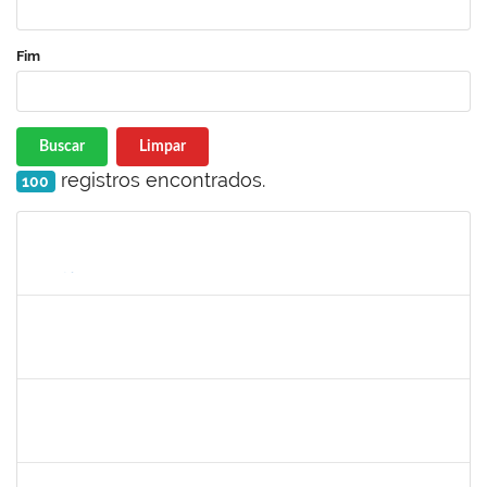
Fim
Buscar
Limpar
registros encontrados.
100
Matrícula
Nome
Cargo
Processo
Início
Fim
Status
1551189
FABIOLA MARINHO COSTA
Docente
23007.00016328/2025-62
06/10/2025
31/12/2025
Concluído
1717557
TATIANA POLLIANA PINTO DE LIMA
Docente
23007.00016726/2025-83
01/10/2025
29/12/2025
Concluído