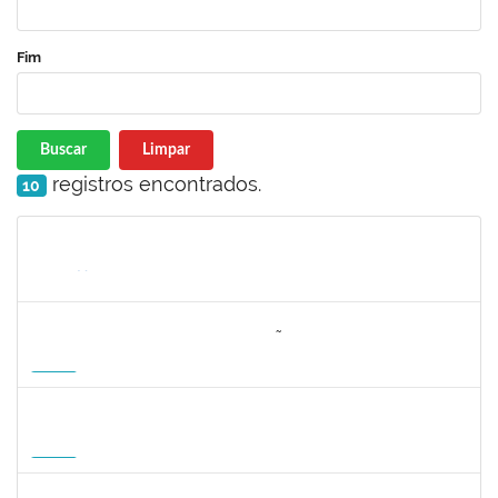
Fim
Buscar
Limpar
registros encontrados.
10
Matrícula
Nome
Cargo
Processo
Início
Fim
Status
3064953
EVANDRO DE OLIVEIRA MAGALHÃES FILHO
Docente
3007.00000880/2026-55
08/04/2027
06/07/2027
Futuro
1162621
WILLIAM OLIVEIRA SILVA SANTOS
Técnico
23007.00012085/2025-66
11/01/2027
05/02/2027
Futuro