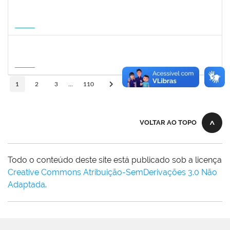
1822447
LUCAS AMARAL MARTINS
Técnico
23007.00010952/2026-02
14/09/2026
12/12/2026
Futuro
1757841
DEBORA ALVES FEITOSA
Docente
23007.00008581/2026-96
10/09/2026
08/12/2026
Futuro
10
1
2
3
...
110
VOLTAR AO TOPO
Todo o conteúdo deste site está publicado sob a licença
Creative Commons Atribuição-SemDerivações 3.0 Não
Adaptada
.