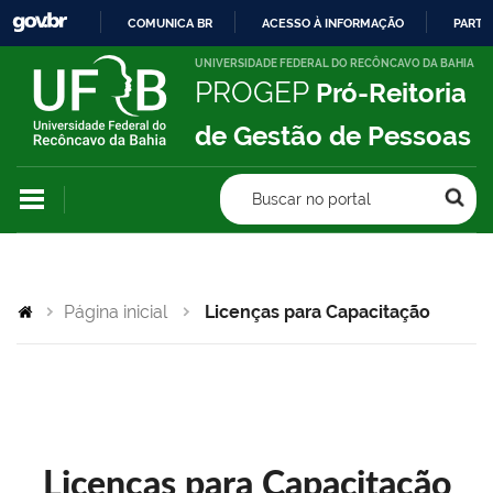
COMUNICA BR
ACESSO À INFORMAÇÃO
PARTI
IR
UNIVERSIDADE FEDERAL DO RECÔNCAVO DA BAHIA
PROGEP
Pró-Reitoria
PARA
O
de Gestão de Pessoas
CONTEÚDO
Buscar no portal
Página inicial
Licenças para Capacitação
Licenças para Capacitação