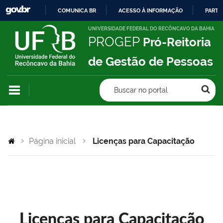
COMUNICA BR
ACESSO À INFORMAÇÃO
PARTI
IR
UNIVERSIDADE FEDERAL DO RECÔNCAVO DA BAHIA
PROGEP
Pró-Reitoria
PARA
O
de Gestão de Pessoas
CONTEÚDO
Buscar no portal
Página inicial
Licenças para Capacitação
Licenças para Capacitação