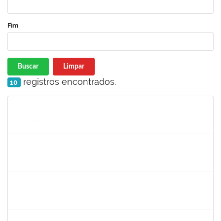
Fim
Buscar
Limpar
registros encontrados.
10
Matrícula
Nome
Cargo
Processo
Início
Fim
Status
1730973
Carlos Alberto Santana da Silva
Técnico
23007.0009584/2019-02
01/05/2019
31/07/2019
Concluído
1575033
Milena Maria Lobo Oliveira
Técnico
23007.00030957/2018-84
29/04/2019
27/07/2019
Concluído