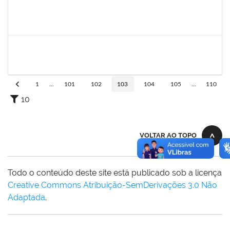
283304
Luiz Haroldo Peixoto da Silva
Técnico
23007.0008233/2019-07
15/04/2019
13/07/2019
Concluído
1752810
Shirley Guimarães Araújo
Técnico
23007.0008620/2019-34
15/04/2019
31/05/2019
Concluído
1
...
101
102
103
104
105
...
110
10
VOLTAR AO TOPO
Todo o conteúdo deste site está publicado sob a licença
Creative Commons Atribuição-SemDerivações 3.0 Não
Adaptada
.