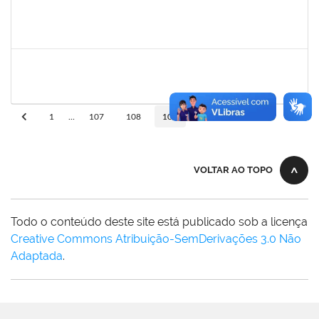
rosana
30/11/-0001
30/11/-0001
Concluído
frederico
30/11/-0001
30/11/-0001
Concluído
10
1
...
107
108
109
110
VOLTAR AO TOPO
Todo o conteúdo deste site está publicado sob a licença
Creative Commons Atribuição-SemDerivações 3.0 Não
Adaptada
.