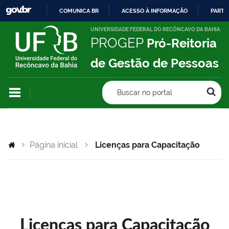
COMUNICA BR
ACESSO À INFORMAÇÃO
PARTI
IR
UNIVERSIDADE FEDERAL DO RECÔNCAVO DA BAHIA
PROGEP
Pró-Reitoria
PARA
O
de Gestão de Pessoas
CONTEÚDO
Buscar no portal
Página inicial
Licenças para Capacitação
Licenças para Capacitação