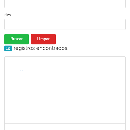
Fim
Buscar
Limpar
registros encontrados.
10
Matrícula
Nome
Cargo
Processo
Início
Fim
Status
23007.00013255/2024-04
30/11/-0001
30/11/-0001
Concluído
lucilene
30/11/-0001
30/11/-0001
Concluído