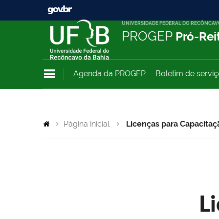
UNIVERSIDADE FEDERAL DO RECÔNCAV
PROGEP
Pró-Rei
Agenda da PROGEP
Boletim de servi
Página inicial
Licenças para Capacitaç
L