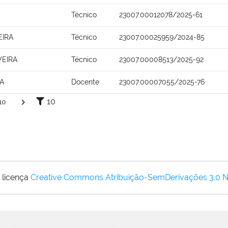
Técnico
23007.00012078/2025-61
EIRA
Técnico
23007.00025959/2024-85
VEIRA
Técnico
23007.00008513/2025-92
A
Docente
23007.00007055/2025-76
10
10
 licença
Creative Commons Atribuição-SemDerivações 3.0 