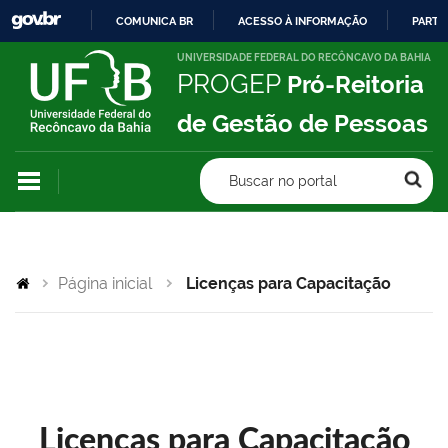
COMUNICA BR
ACESSO À INFORMAÇÃO
PARTI
IR
UNIVERSIDADE FEDERAL DO RECÔNCAVO DA BAHIA
PROGEP
Pró-Reitoria
PARA
O
de Gestão de Pessoas
CONTEÚDO
Buscar no portal
Página inicial
Licenças para Capacitação
Licenças para Capacitação