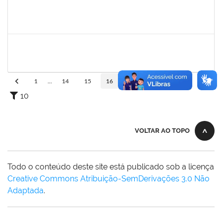
2271499
LUCIANA DOS SANTOS FREITAS
Técnico
23007.00006303/2025-10
19/05/2025
13/06/2025
Concluído
2277033
JAMES LIMA CHAVES
Técnico
23007.00002772/2025-93
19/05/2025
17/08/2025
Concluído
1
...
14
15
16
17
18
...
110
10
VOLTAR AO TOPO
Todo o conteúdo deste site está publicado sob a licença
Creative Commons Atribuição-SemDerivações 3.0 Não
Adaptada
.