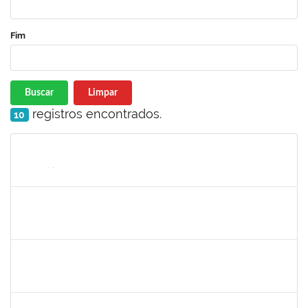
Fim
Buscar
Limpar
registros encontrados.
10
Matrícula
Nome
Cargo
Processo
Início
Fim
Status
1717024
NILSON ANTONIO FERREIRA ROSEIRA
Docente
23007.00007055/2025-76
02/06/2025
30/08/2025
Concluído
1841026
DEYSE DE SOUZA GONCALVES
Técnico
23007.00005041/2025-37
01/06/2025
30/06/2025
Concluído