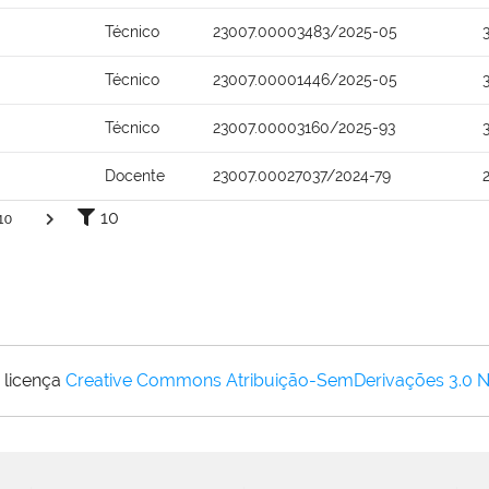
Técnico
23007.00003483/2025-05
Técnico
23007.00001446/2025-05
Técnico
23007.00003160/2025-93
Docente
23007.00027037/2024-79
10
10
 licença
Creative Commons Atribuição-SemDerivações 3.0 