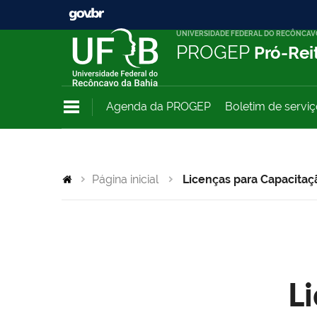
UNIVERSIDADE FEDERAL DO RECÔNCAV
PROGEP
Pró-Rei
Agenda da PROGEP
Boletim de servi
Página inicial
Licenças para Capacitaç
L