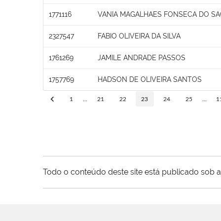
1771116
VANIA MAGALHAES FONSECA DO S
2327547
FABIO OLIVEIRA DA SILVA
1761269
JAMILE ANDRADE PASSOS
1757769
HADSON DE OLIVEIRA SANTOS
1
...
21
22
23
24
25
...
1
Todo o conteúdo deste site está publicado sob a