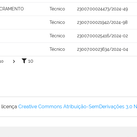
ACRAMENTO
Técnico
23007.00024473/2024-49
Técnico
23007.00021942/2024-98
Técnico
23007.00025416/2024-02
Técnico
23007.00023634/2024-04
10
10
 licença
Creative Commons Atribuição-SemDerivações 3.0 