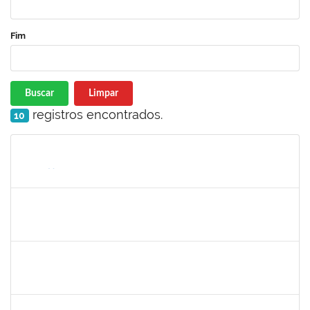
Fim
Buscar
Limpar
registros encontrados.
10
Matrícula
Nome
Cargo
Processo
Início
Fim
Status
2143212
CHARLESSON DOS SANTOS RIBEIRO LOPES
Técnico
23007.00026082/2024-62
01/01/2025
31/03/2025
Concluído
1241198
TAYANE CERQUEIRA DA SILVA DOS SANTOS
Técnico
23007.00023299/2024-28
23/12/2024
21/01/2025
Concluído