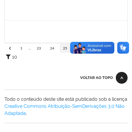
Técnico
23007.00017371/2024-34
02/12/2024
01/03/2025
Concluído
1753693
sabrina carvalho machado
Técnico
23007.00020646/2024-73
02/12/2024
02/03/2025
Concluído
1
...
23
24
25
26
27
...
110
10
VOLTAR AO TOPO
Todo o conteúdo deste site está publicado sob a licença
Creative Commons Atribuição-SemDerivações 3.0 Não
Adaptada
.