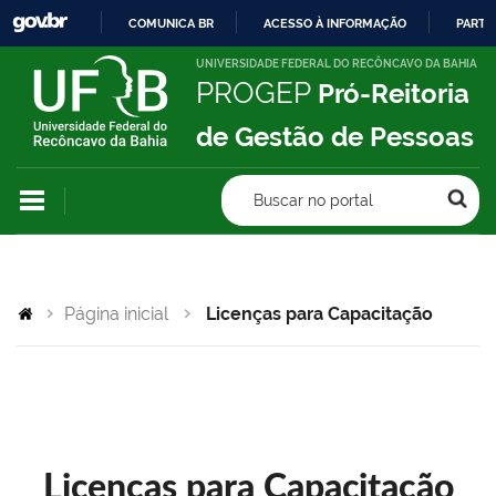
COMUNICA BR
ACESSO À INFORMAÇÃO
PARTI
IR
UNIVERSIDADE FEDERAL DO RECÔNCAVO DA BAHIA
PROGEP
Pró-Reitoria
PARA
O
de Gestão de Pessoas
CONTEÚDO
Buscar no portal
Página inicial
Licenças para Capacitação
Licenças para Capacitação