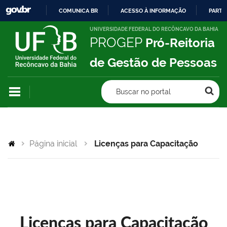
COMUNICA BR
ACESSO À INFORMAÇÃO
PARTI
IR
UNIVERSIDADE FEDERAL DO RECÔNCAVO DA BAHIA
PROGEP
Pró-Reitoria
PARA
O
de Gestão de Pessoas
CONTEÚDO
Buscar no portal
Página inicial
Licenças para Capacitação
Licenças para Capacitação