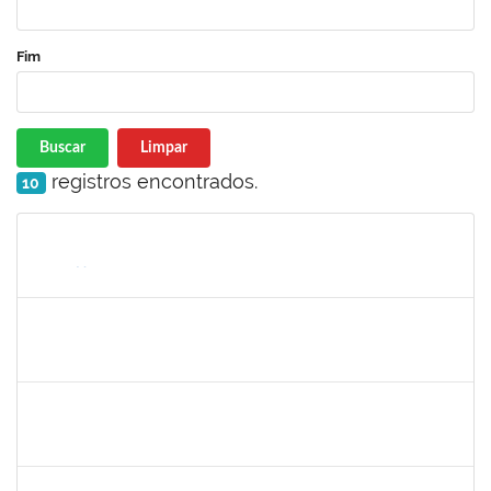
Fim
Buscar
Limpar
registros encontrados.
10
Matrícula
Nome
Cargo
Processo
Início
Fim
Status
1936163
JOSE TORQUATO SAMPAIO TAVARES
Técnico
23007.00006936/2024-91
03/06/2024
02/07/2024
Concluído
1871134
LUCILENE ROCHA SANTOS
Técnico
23007.00024205/2023-13
03/06/2024
02/07/2024
Concluído