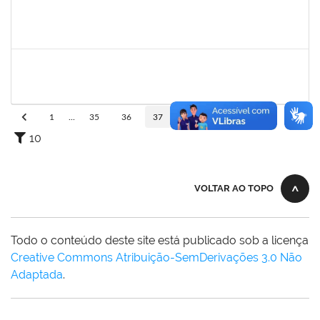
1767512
ELIZABETE DE JESUS PINTO
Docente
23007.00005245/2024-61
13/05/2024
12/07/2024
Concluído
1047602
DAIANE ALVES FERREIRA NASCIMENTO
Técnico
23007.00009540/2023-14
02/05/2024
31/05/2024
Concluído
1
...
35
36
37
38
39
...
110
10
VOLTAR AO TOPO
Todo o conteúdo deste site está publicado sob a licença
Creative Commons Atribuição-SemDerivações 3.0 Não
Adaptada
.