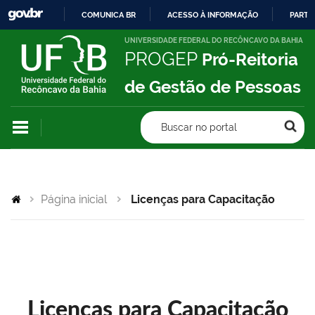
COMUNICA BR
ACESSO À INFORMAÇÃO
PARTI
IR
UNIVERSIDADE FEDERAL DO RECÔNCAVO DA BAHIA
PROGEP
Pró-Reitoria
PARA
O
de Gestão de Pessoas
CONTEÚDO
Buscar no portal
Página inicial
Licenças para Capacitação
Licenças para Capacitação