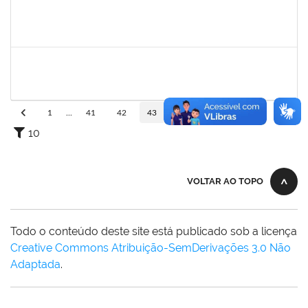
279671
MARIA BARBARA GONCALVES DOS SANTOS SILVA
Técnico
23007.00030201/2023-14
15/02/2024
15/03/2024
Concluído
287121
AIDA CELESTE SILVEIRA MAIA
Técnico
23007.00031020/2023-17
15/02/2024
29/02/2024
Concluído
1
...
41
42
43
44
45
...
110
10
VOLTAR AO TOPO
Todo o conteúdo deste site está publicado sob a licença
Creative Commons Atribuição-SemDerivações 3.0 Não
Adaptada
.