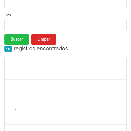
Fim
Buscar
Limpar
registros encontrados.
10
Matrícula
Nome
Cargo
Processo
Início
Fim
Status
2268649
THARISA SOUZA ALMEIDA
Técnico
23007.00030084/2023-69
26/02/2024
26/03/2024
Concluído
1626754
AMÉLIA BORBA COSTA REIS
Docente
23007.00019486/2023-65
22/02/2024
19/04/2024
Concluído