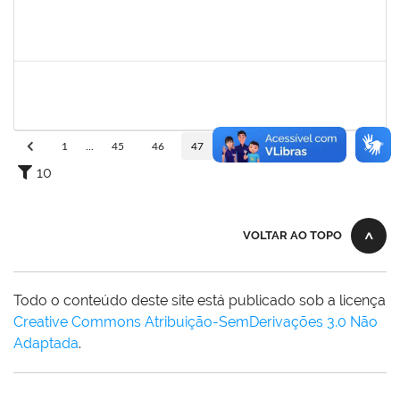
2258018
LUZIANE DOS SANTOS
Técnico
23007.00007418/2023-78
02/01/2024
02/03/2024
Concluído
2257468
OSCAR CARDOSO DE ALMEIDA NETO
Técnico
23007.00025236/2023-15
01/01/2024
26/01/2024
Concluído
1
...
45
46
47
48
49
...
110
10
VOLTAR AO TOPO
Todo o conteúdo deste site está publicado sob a licença
Creative Commons Atribuição-SemDerivações 3.0 Não
Adaptada
.