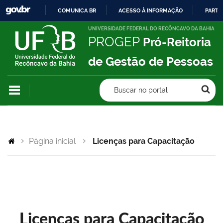
COMUNICA BR
ACESSO À INFORMAÇÃO
PARTI
IR
UNIVERSIDADE FEDERAL DO RECÔNCAVO DA BAHIA
PROGEP
Pró-Reitoria
PARA
O
de Gestão de Pessoas
CONTEÚDO
Buscar no portal
Página inicial
Licenças para Capacitação
Licenças para Capacitação