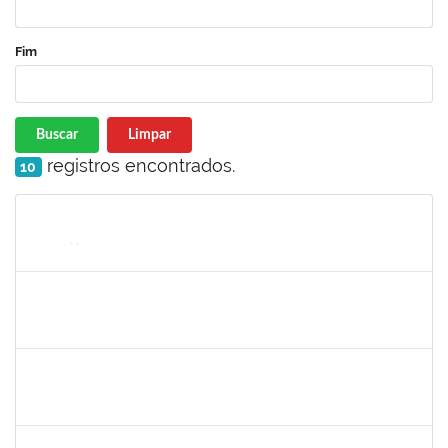
Fim
Buscar
Limpar
registros encontrados.
10
Matrícula
Nome
Cargo
Processo
Início
Fim
Status
1760100
CARLANE COSTA DIAS FEITOSA
Técnico
23007.00026844/2023-55
08/01/2024
06/02/2024
Concluído
2153725
PAULO MURICY REIS
Técnico
23007.00029870/2023-27
08/01/2024
06/02/2024
Concluído