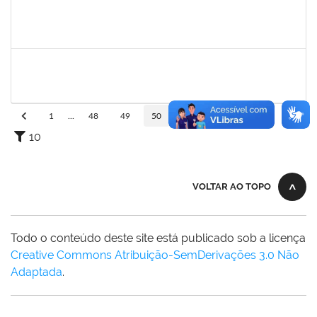
1635765
URBANIR SANTANA RODRIGUES
Docente
23007.00022265/2023-13
21/11/2023
16/02/2024
Concluído
1489537
GEOVANA DA PAZ MONTEIRO
Docente
23007.00024088/2023-68
20/11/2023
20/12/2023
Concluído
1
...
48
49
50
51
52
...
110
10
VOLTAR AO TOPO
Todo o conteúdo deste site está publicado sob a licença
Creative Commons Atribuição-SemDerivações 3.0 Não
Adaptada
.