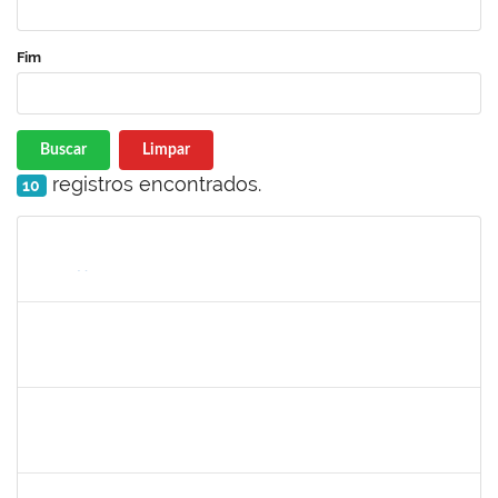
Fim
Buscar
Limpar
registros encontrados.
10
Matrícula
Nome
Cargo
Processo
Início
Fim
Status
2387155
MICHELLE DE SANTANA XAVIER RAMOS
Docente
23007.00022202/2023-65
23/11/2023
22/12/2023
Concluído
1873900
JOSE FRANCISCO COUTINHO PASSOS
Técnico
23007.00022192/2022-47
23/11/2023
22/12/2023
Concluído