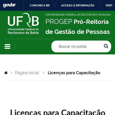
COMUNICA BR
ACESSO À INFORMAÇÃO
PARTI
IR
UNIVERSIDADE FEDERAL DO RECÔNCAVO DA BAHIA
PROGEP
Pró-Reitoria
PARA
O
de Gestão de Pessoas
CONTEÚDO
Buscar no portal
Página inicial
Licenças para Capacitação
Licenças para Capacitação