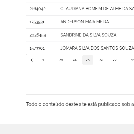
2164042
CLAUDIANA BOMFIM DE ALMEIDA S
1753931
ANDERSON MAIA MEIRA
2026459
SANDRINE DA SILVA SOUZA
1573301
JOMARA SILVA DOS SANTOS SOUZA
1
...
73
74
75
76
77
...
1
Todo o conteúdo deste site está publicado sob a