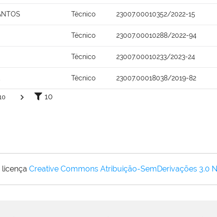
ANTOS
Técnico
23007.00010352/2022-15
Técnico
23007.00010288/2022-94
Técnico
23007.00010233/2023-24
Técnico
23007.00018038/2019-82
10
10
 licença
Creative Commons Atribuição-SemDerivações 3.0 