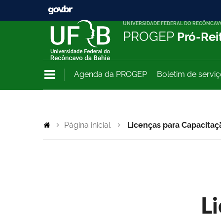
UNIVERSIDADE FEDERAL DO RECÔNCAV
PROGEP
Pró-Rei
Agenda da PROGEP
Boletim de servi
Página inicial
Licenças para Capacitaç
L