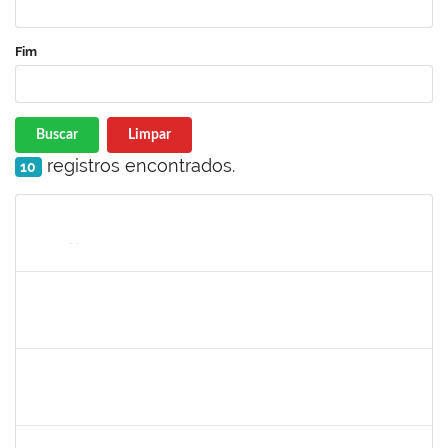
Fim
Buscar
Limpar
registros encontrados.
10
Matrícula
Nome
Cargo
Processo
Início
Fim
Status
1573301
JOMARA SILVA DOS SANTOS SOUZA
Técnico
23007.00018038/2019-82
01/02/2021
02/03/2021
Concluído
1836666
CLAUDIA DE SOUZA SANTOS
Técnico
23007.00018959/2020-44
11/01/2021
09/02/2021
Concluído