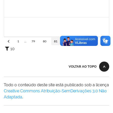
1984868
Edson Conceição Santos
Técnico
23007.00004651/2020-09
01/10/2020
30/10/2020
Concluído
1752889
Virgilio Justiniano dos Santos Filho
Técnico
23007.00020149/2019-24
24/09/2020
23/10/2020
Concluído
1
...
79
80
81
82
83
...
110
10
VOLTAR AO TOPO
Todo o conteúdo deste site está publicado sob a licença
Creative Commons Atribuição-SemDerivações 3.0 Não
Adaptada
.