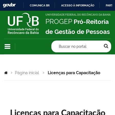
COMUNICA BR
ACESSO À INFORMAÇÃO
PARTI
IR
UNIVERSIDADE FEDERAL DO RECÔNCAVO DA BAHIA
PROGEP
Pró-Reitoria
PARA
O
de Gestão de Pessoas
CONTEÚDO
Buscar no portal
Página inicial
Licenças para Capacitação
Licenças para Capacitação