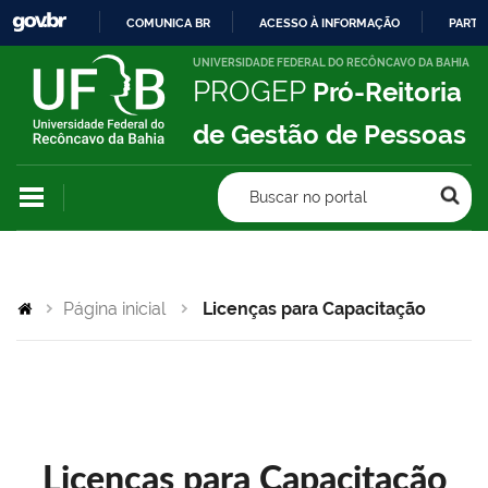
COMUNICA BR
ACESSO À INFORMAÇÃO
PARTI
IR
UNIVERSIDADE FEDERAL DO RECÔNCAVO DA BAHIA
PROGEP
Pró-Reitoria
PARA
O
de Gestão de Pessoas
CONTEÚDO
Buscar no portal
Página inicial
Licenças para Capacitação
Licenças para Capacitação