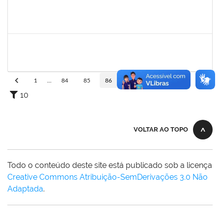
1557646
Rita de Cassia Falcao Borja Correia
Técnico
23007.00027589/2019-31
17/02/2020
02/03/2020
Concluído
1749843
Leandro Barreto de Souza
Técnico
23007.00028833/2019-05
10/02/2020
10/03/2020
Concluído
1
...
84
85
86
87
88
...
110
10
VOLTAR AO TOPO
Todo o conteúdo deste site está publicado sob a licença
Creative Commons Atribuição-SemDerivações 3.0 Não
Adaptada
.