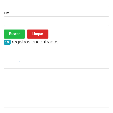
Fim
Buscar
Limpar
registros encontrados.
10
Matrícula
Nome
Cargo
Processo
Início
Fim
Status
1216603
JOSE MARCELO DANTAS DOS REIS
Docente
23007.00018472/2020-98
01/03/2020
29/05/2020
Concluído
1681601
Flávia Reis Moreira Sales
Técnico
23007.00022662/2019-73
01/03/2020
31/05/2020
Concluído