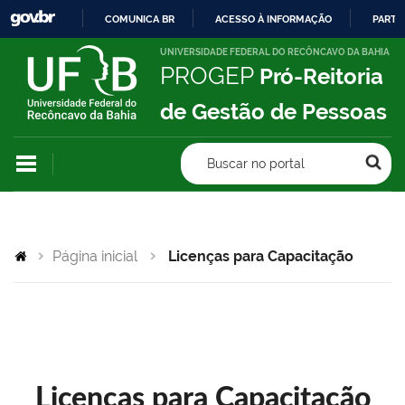
COMUNICA BR
ACESSO À INFORMAÇÃO
PARTI
IR
UNIVERSIDADE FEDERAL DO RECÔNCAVO DA BAHIA
PROGEP
Pró-Reitoria
PARA
O
de Gestão de Pessoas
CONTEÚDO
Buscar no portal
Página inicial
Licenças para Capacitação
Licenças para Capacitação