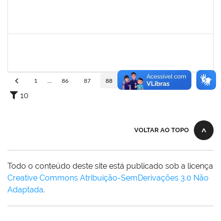
1058037
Luisa Maria Conceicao Silva
Técnico
23007.00021485/2019-36
02/01/2020
01/04/2020
Concluído
1759259
Fabiana de Jesus Cerqueira
Técnico
23007.00018040/2019-28
02/01/2020
01/04/2020
Concluído
1
...
86
87
88
89
90
...
110
10
VOLTAR AO TOPO
Todo o conteúdo deste site está publicado sob a licença
Creative Commons Atribuição-SemDerivações 3.0 Não
Adaptada
.