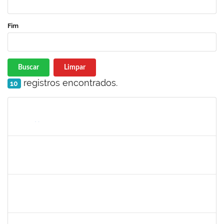
Fim
Buscar
Limpar
registros encontrados.
10
Matrícula
Nome
Cargo
Processo
Início
Fim
Status
1690372
Leandro Moura da Silva Bom Conselho
Técnico
23007.00017099/2019-21
06/01/2020
05/04/2020
Concluído
1984868
Edson Conceição Silva
Técnico
23007.00024122/2019-35
06/01/2020
04/02/2020
Concluído