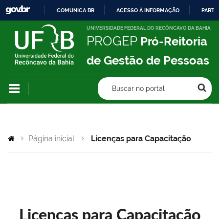
COMUNICA BR
ACESSO À INFORMAÇÃO
PARTI
IR
UNIVERSIDADE FEDERAL DO RECÔNCAVO DA BAHIA
PROGEP
Pró-Reitoria
PARA
O
de Gestão de Pessoas
CONTEÚDO
Buscar no portal
Página inicial
Licenças para Capacitação
Licenças para Capacitação