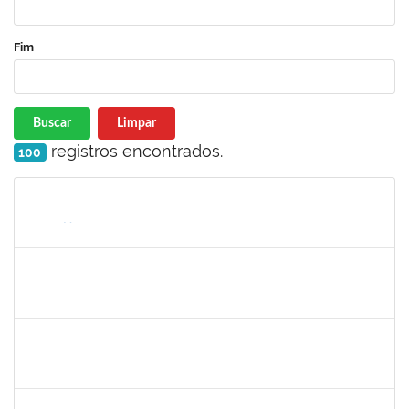
Fim
Buscar
Limpar
registros encontrados.
100
Matrícula
Nome
Cargo
Processo
Início
Fim
Status
1836556
DANIEL TEIXEIRA DE QUADROS
Técnico
23007.00002962/2025-07
11/08/2025
08/11/2025
Concluído
1496679
VALERIA MACEDO ALMEIDA CAMILO
Docente
23007.00013701/2025-84
10/08/2025
10/10/2025
Concluído