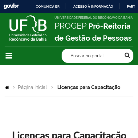
COMUNICA BR
ACESSO À INFORMAÇÃO
PARTI
IR
UNIVERSIDADE FEDERAL DO RECÔNCAVO DA BAHIA
PROGEP
Pró-Reitoria
PARA
O
de Gestão de Pessoas
CONTEÚDO
Buscar no portal
Página inicial
Licenças para Capacitação
Licenças para Capacitação