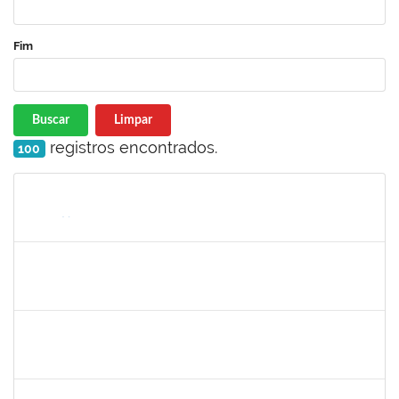
Fim
Buscar
Limpar
registros encontrados.
100
Matrícula
Nome
Cargo
Processo
Início
Fim
Status
2261057
GABRIELA MARIA CARNEIRO OLIVEIRA ALMEIDA
Técnico
23007.00012878/2025-92
04/08/2025
01/11/2025
Concluído
1477484
CLAUDIO ANTONIO FARIA VARGAS
Técnico
23007.00008722/2025-75
04/08/2025
02/09/2025
Concluído