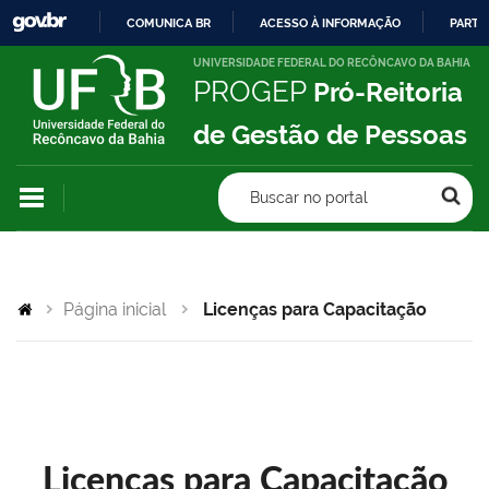
COMUNICA BR
ACESSO À INFORMAÇÃO
PARTI
IR
UNIVERSIDADE FEDERAL DO RECÔNCAVO DA BAHIA
PROGEP
Pró-Reitoria
PARA
O
de Gestão de Pessoas
CONTEÚDO
Buscar no portal
Página inicial
Licenças para Capacitação
Licenças para Capacitação