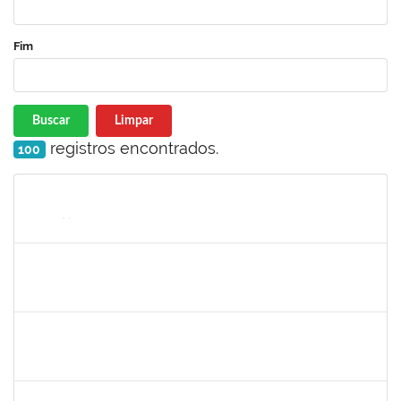
Fim
Buscar
Limpar
registros encontrados.
100
Matrícula
Nome
Cargo
Processo
Início
Fim
Status
1837428
DANIELE CONCEICAO MARQUES
Técnico
23007.00005260/2025-41
04/07/2025
01/08/2025
Concluído
2257888
ARI MARQUES DE ARAUJO NETO
Técnico
23007.00006951/2025-71
03/07/2025
01/08/2025
Concluído