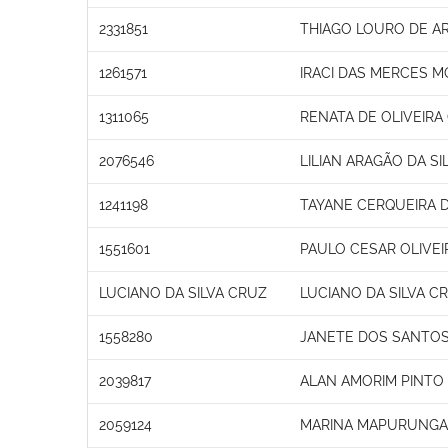
2331851
THIAGO LOURO DE A
1261571
IRACI DAS MERCES M
1311065
RENATA DE OLIVEIR
2076546
LILIAN ARAGÃO DA SI
1241198
TAYANE CERQUEIRA D
1551601
PAULO CESAR OLIVEI
LUCIANO DA SILVA CRUZ
LUCIANO DA SILVA C
1558280
JANETE DOS SANTO
2039817
ALAN AMORIM PINTO
2059124
MARINA MAPURUNGA 