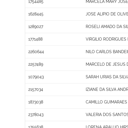
1754485
MARCELA MARY JOSE 
1628445
JOSE ALIPIO DE OLIV
1289027
ROSELI AMADO DA SI
1771488
VIRGILIO RODRIGUES
2260644
NILO CARLOS BANDE
2257489
MARCELO DE JESUS 
1079043
SARAH URIAS DA SIL
2157034
IZIANE DA SILVA AND
1873038
CAMILLO GUIMARAES
2378043
VALERIA DOS SANT
1755638
LORENA ARAUJO HIR