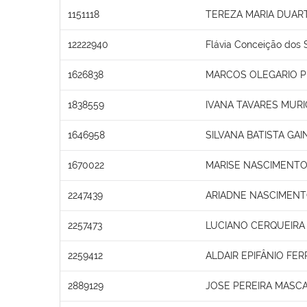
1151118
TEREZA MARIA DUAR
12222940
Flávia Conceição dos 
1626838
MARCOS OLEGARIO 
1838559
IVANA TAVARES MURI
1646958
SILVANA BATISTA GAI
1670022
MARISE NASCIMENTO
2247439
ARIADNE NASCIMEN
2257473
LUCIANO CERQUEIRA
2259412
ALDAIR EPIFÂNIO FER
2889129
JOSE PEREIRA MASC