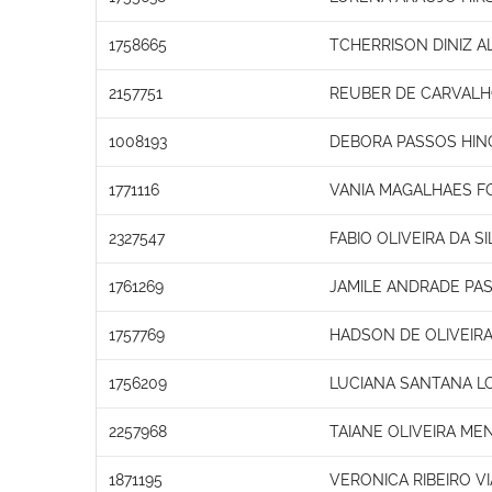
1758665
TCHERRISON DINIZ A
2157751
REUBER DE CARVAL
1008193
DEBORA PASSOS HIN
1771116
VANIA MAGALHAES 
2327547
FABIO OLIVEIRA DA SI
1761269
JAMILE ANDRADE PA
1757769
HADSON DE OLIVEIR
1756209
LUCIANA SANTANA L
2257968
TAIANE OLIVEIRA ME
1871195
VERONICA RIBEIRO V