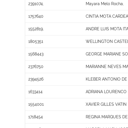
2391074,
Mayara Melo Rocha,
1757640
CINTIA MOTA CARDE
1552819,
ANDRE LUIS MOTA IT
1805351
WELLINGTON CASTEL
1568443
GEORGE MARIANE S
2376750
MARIANNE NEVES MA
2394526
KLEBER ANTONIO DE
1633414
ADRIANA LOURENCO
1554001
XAVIER GILLES VATIN
1718454
REGINA MARQUES DE