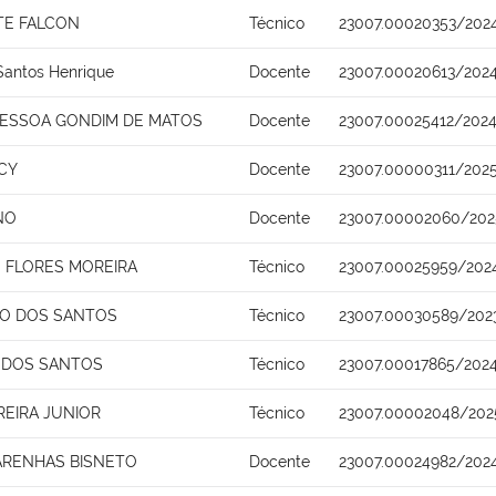
TE FALCON
Técnico
23007.00020353/202
Santos Henrique
Docente
23007.00020613/2024
PESSOA GONDIM DE MATOS
Docente
23007.00025412/2024
CY
Docente
23007.00000311/202
NO
Docente
23007.00002060/202
 FLORES MOREIRA
Técnico
23007.00025959/202
TO DOS SANTOS
Técnico
23007.00030589/202
 DOS SANTOS
Técnico
23007.00017865/202
REIRA JUNIOR
Técnico
23007.00002048/202
ARENHAS BISNETO
Docente
23007.00024982/202