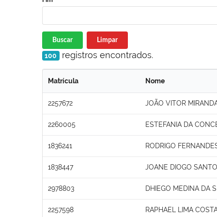
Buscar
Limpar
registros encontrados.
100
Matrícula
Nome
2257672
JOÃO VITOR MIRAND
2260005
ESTEFANIA DA CONC
1836241
RODRIGO FERNANDE
1838447
JOANE DIOGO SANTO
2978803
DHIEGO MEDINA DA S
2257598
RAPHAEL LIMA COST