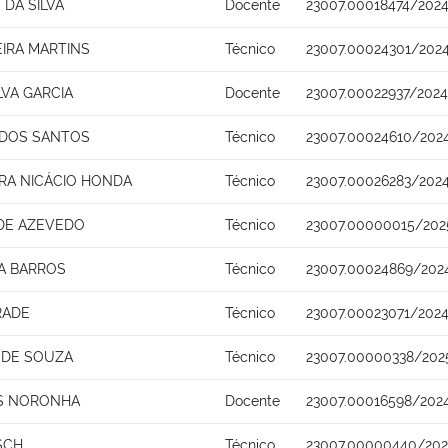
DA SILVA
Docente
23007.00018474/2024
EIRA MARTINS
Técnico
23007.00024301/2024
LVA GARCIA
Docente
23007.00022937/202
 DOS SANTOS
Técnico
23007.00024610/202
IRA NICÁCIO HONDA
Técnico
23007.00026283/202
DE AZEVEDO
Técnico
23007.00000015/202
VA BARROS
Técnico
23007.00024869/202
RADE
Técnico
23007.00023071/2024
 DE SOUZA
Técnico
23007.00000338/202
OS NORONHA
Docente
23007.00016598/202
SCH
Técnico
23007.00000440/202