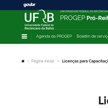
UNIVERSIDADE FEDERAL DO RECÔNCAV
PROGEP
Pró-Rei
Agenda da PROGEP
Boletim de servi
Página inicial
Licenças para Capacitaç
L