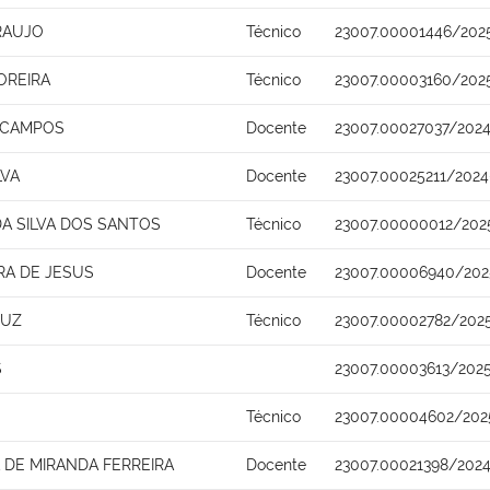
RAUJO
Técnico
23007.00001446/202
OREIRA
Técnico
23007.00003160/202
A CAMPOS
Docente
23007.00027037/2024
LVA
Docente
23007.00025211/2024
A SILVA DOS SANTOS
Técnico
23007.00000012/202
RA DE JESUS
Docente
23007.00006940/202
RUZ
Técnico
23007.00002782/2025
S
23007.00003613/202
Técnico
23007.00004602/202
DE MIRANDA FERREIRA
Docente
23007.00021398/2024