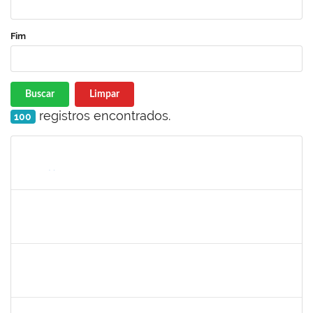
Fim
Buscar
Limpar
registros encontrados.
100
Matrícula
Nome
Cargo
Processo
Início
Fim
Status
1805351
WELLINGTON CASTELLUCCI JUNIOR
Docente
23007.00024628/2024-35
01/03/2025
29/05/2025
Concluído
1568443
GEORGE MARIANE SOARES SANTANA
Docente
23007.00025212/2024-78
01/03/2025
29/05/2025
Concluído