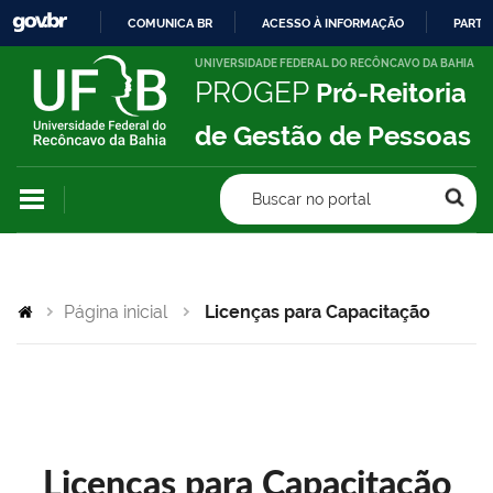
COMUNICA BR
ACESSO À INFORMAÇÃO
PARTI
IR
UNIVERSIDADE FEDERAL DO RECÔNCAVO DA BAHIA
PROGEP
Pró-Reitoria
PARA
O
de Gestão de Pessoas
CONTEÚDO
Buscar no portal
Página inicial
Licenças para Capacitação
Licenças para Capacitação