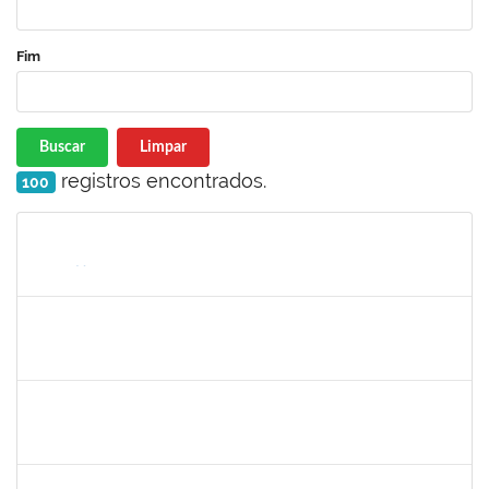
Fim
Buscar
Limpar
registros encontrados.
100
Matrícula
Nome
Cargo
Processo
Início
Fim
Status
1924041
JAIR WYZYKOWSKI
Docente
23007.00022355/2023-08
01/12/2024
28/02/2025
Concluído
1530215
WARLEY RIBEIRO DIAS
Técnico
23007.00029206/2023-10
01/12/2024
30/12/2024
Concluído