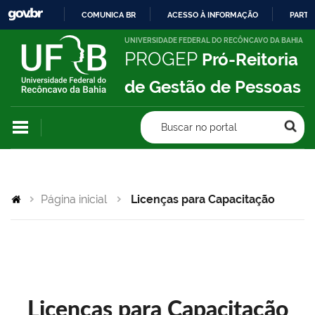
COMUNICA BR
ACESSO À INFORMAÇÃO
PARTI
IR
UNIVERSIDADE FEDERAL DO RECÔNCAVO DA BAHIA
PROGEP
Pró-Reitoria
PARA
O
de Gestão de Pessoas
CONTEÚDO
Buscar no portal
Página inicial
Licenças para Capacitação
Licenças para Capacitação