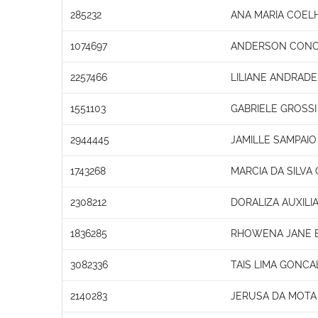
285232
ANA MARIA COEL
1074697
ANDERSON CONC
2257466
LILIANE ANDRADE
1551103
GABRIELE GROSSI
2944445
JAMILLE SAMPAI
1743268
MARCIA DA SILVA
2308212
DORALIZA AUXIL
1836285
RHOWENA JANE 
3082336
TAIS LIMA GONCA
2140283
JERUSA DA MOTA