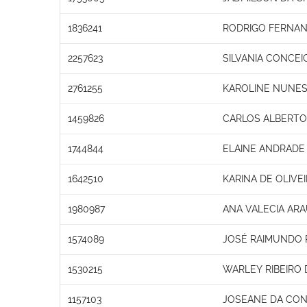
1836241
RODRIGO FERNA
2257623
SILVANIA CONCEI
2761255
KAROLINE NUNES
1459826
CARLOS ALBERTO
1744844
ELAINE ANDRADE 
1642510
KARINA DE OLIVE
1980987
ANA VALECIA ARA
1574089
JOSÉ RAIMUNDO 
1530215
WARLEY RIBEIRO 
1157103
JOSEANE DA CON