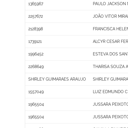
1365967
PAULO JACKSON M
2257672
JOÃO VITOR MIR
2128398
FRANCISCA HEL
1739121
ALCYR CESAR FE
1996452
ESTEVA DOS SAN
2268649
THARISA SOUZA 
SHIRLEY GUIMARAES ARAUJO
SHIRLEY GUIMAR
1557049
LUIZ EDMUNDO C
1965504
JUSSARA PEIXOT
1965504
JUSSARA PEIXOT