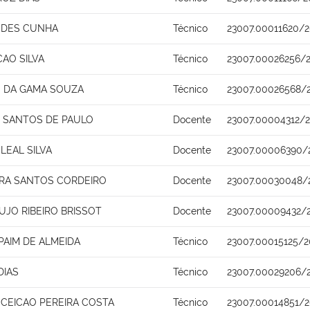
NDES CUNHA
Técnico
23007.00011620/2
CAO SILVA
Técnico
23007.00026256/2
 DA GAMA SOUZA
Técnico
23007.00026568/2
 SANTOS DE PAULO
Docente
23007.00004312/2
LEAL SILVA
Docente
23007.00006390/
IRA SANTOS CORDEIRO
Docente
23007.00030048/2
UJO RIBEIRO BRISSOT
Docente
23007.00009432/2
PAIM DE ALMEIDA
Técnico
23007.00015125/2
DIAS
Técnico
23007.00029206/
CEICAO PEREIRA COSTA
Técnico
23007.00014851/2