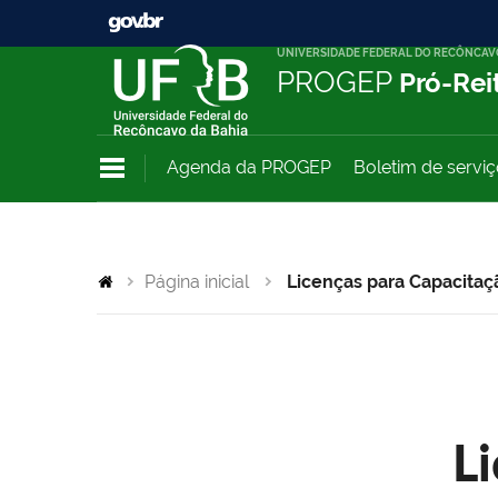
UNIVERSIDADE FEDERAL DO RECÔNCAV
PROGEP
Pró-Rei
Agenda da PROGEP
Boletim de servi
Página inicial
Licenças para Capacitaç
L