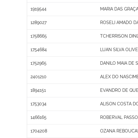
1919544
MARIA DAS GRAÇ
1289027
ROSELI AMADO DA
1758665
TCHERRISON DINI
1754684
LUAN SILVA OLIVE
1752965
DANILO MAIA DE
2401210
ALEX DO NASCIM
1894151
EVANDRO DE QUE
1753034
ALISON COSTA D
1466165
ROBERVAL PASSOS
1704208
OZANA REBOUCAS