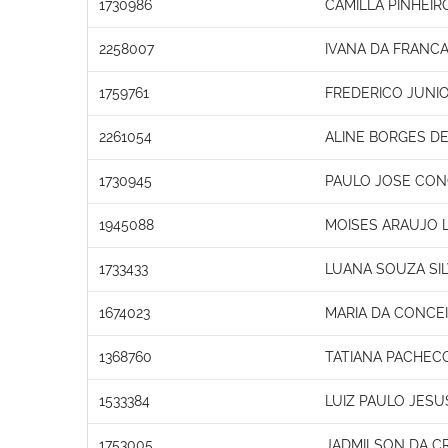
1730986
CAMILLA PINHEI
2258007
IVANA DA FRANC
1759761
FREDERICO JUNIO
2261054
ALINE BORGES DE
1730945
PAULO JOSE CON
1945088
MOISES ARAUJO 
1733433
LUANA SOUZA SIL
1674023
MARIA DA CONCE
1368760
TATIANA PACHEC
1533384
LUIZ PAULO JESU
1753005
JADMILSON DA C