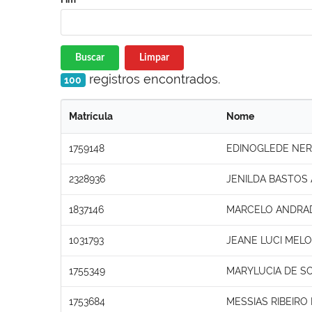
Buscar
Limpar
registros encontrados.
100
Matrícula
Nome
1759148
EDINOGLEDE NER
2328936
JENILDA BASTOS 
1837146
MARCELO ANDRA
1031793
JEANE LUCI MEL
1755349
MARYLUCIA DE SO
1753684
MESSIAS RIBEIRO