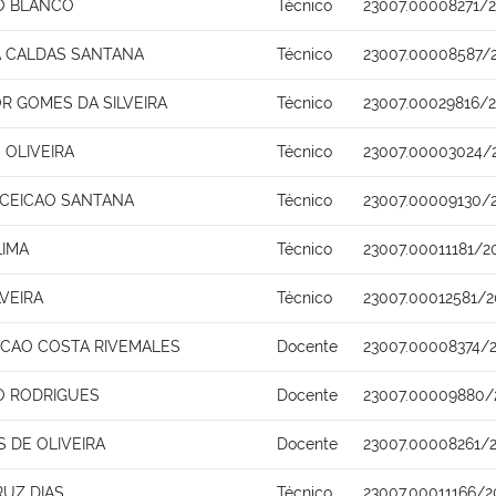
RO BLANCO
Técnico
23007.00008271/2
A CALDAS SANTANA
Técnico
23007.00008587/2
R GOMES DA SILVEIRA
Técnico
23007.00029816/2
 OLIVEIRA
Técnico
23007.00003024/
CEICAO SANTANA
Técnico
23007.00009130/
LIMA
Técnico
23007.00011181/2
VEIRA
Técnico
23007.00012581/2
ICAO COSTA RIVEMALES
Docente
23007.00008374/
O RODRIGUES
Docente
23007.00009880/
S DE OLIVEIRA
Docente
23007.00008261/2
RUZ DIAS
Técnico
23007.00011166/2