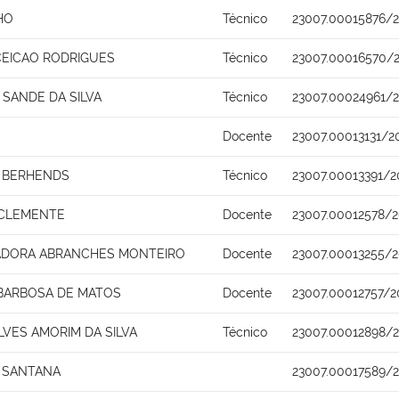
HO
Técnico
23007.00015876/2
EICAO RODRIGUES
Técnico
23007.00016570/
 SANDE DA SILVA
Técnico
23007.00024961/2
Docente
23007.00013131/2
O BERHENDS
Técnico
23007.00013391/2
 CLEMENTE
Docente
23007.00012578/2
IADORA ABRANCHES MONTEIRO
Docente
23007.00013255/
BARBOSA DE MATOS
Docente
23007.00012757/2
LVES AMORIM DA SILVA
Técnico
23007.00012898/
 SANTANA
23007.00017589/