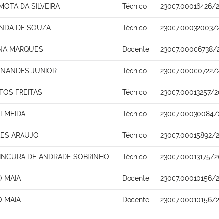
OTA DA SILVEIRA
Técnico
23007.00016426/2
ANDA DE SOUZA
Técnico
23007.00032003/
ENA MARQUES
Docente
23007.00006738/
RNANDES JUNIOR
Técnico
23007.00000722/
TOS FREITAS
Técnico
23007.00013257/2
ALMEIDA
Técnico
23007.00030084/
AES ARAUJO
Técnico
23007.00015892/
INCURA DE ANDRADE SOBRINHO
Técnico
23007.00013175/2
O MAIA
Docente
23007.00010156/2
O MAIA
Docente
23007.00010156/2