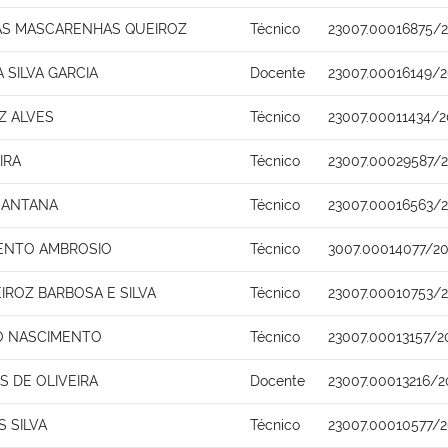
AS MASCARENHAS QUEIROZ
Técnico
23007.00016875/
 SILVA GARCIA
Docente
23007.00016149/2
Z ALVES
Técnico
23007.00011434/2
IRA
Técnico
23007.00029587/
 SANTANA
Técnico
23007.00016563/2
ENTO AMBROSIO
Técnico
3007.00014077/20
IROZ BARBOSA E SILVA
Técnico
23007.00010753/
O NASCIMENTO
Técnico
23007.00013157/2
 DE OLIVEIRA
Docente
23007.00013216/2
 SILVA
Técnico
23007.00010577/2