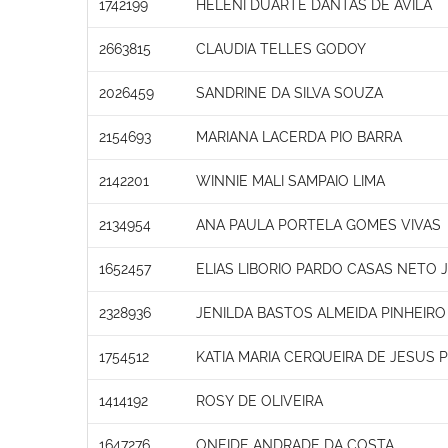
1742199
HELENI DUARTE DANTAS DE AVILA
2663815
CLAUDIA TELLES GODOY
2026459
SANDRINE DA SILVA SOUZA
2154693
MARIANA LACERDA PIO BARRA
2142201
WINNIE MALI SAMPAIO LIMA
2134954
ANA PAULA PORTELA GOMES VIVAS
1652457
ELIAS LIBORIO PARDO CASAS NETO 
2328936
JENILDA BASTOS ALMEIDA PINHEIRO
1754512
KATIA MARIA CERQUEIRA DE JESUS 
1414192
ROSY DE OLIVEIRA
1647276
ONEIDE ANDRADE DA COSTA