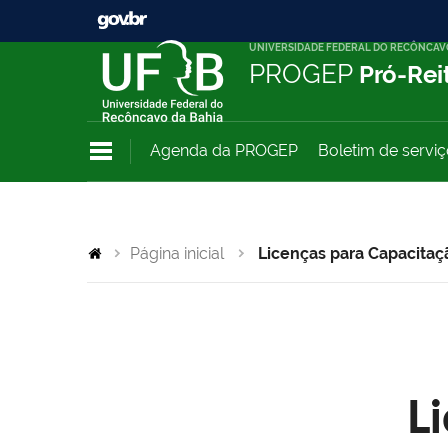
UNIVERSIDADE FEDERAL DO RECÔNCAV
PROGEP
Pró-Rei
Agenda da PROGEP
Boletim de servi
Página inicial
Licenças para Capacitaç
L