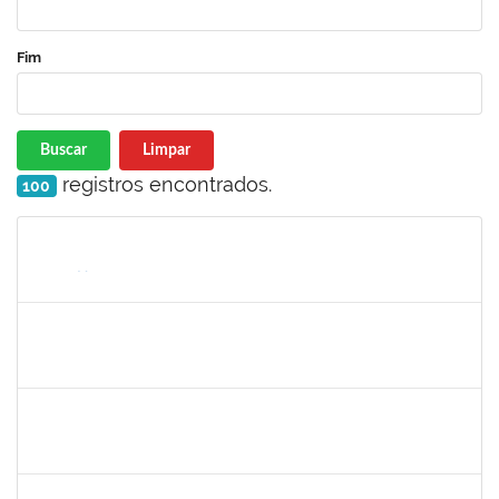
Fim
Buscar
Limpar
registros encontrados.
100
Matrícula
Nome
Cargo
Processo
Início
Fim
Status
1217453
ANDRESSA HOSANA SOUZA DE OLIVEIRA
Técnico
23007.00027174/2023-69
15/04/2024
29/04/2024
Concluído
2153725
PAULO MURICY REIS
Técnico
23007.00003775/2024-78
09/04/2024
08/05/2024
Concluído