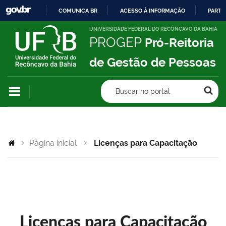
COMUNICA BR
ACESSO À INFORMAÇÃO
PARTI
IR
UNIVERSIDADE FEDERAL DO RECÔNCAVO DA BAHIA
PROGEP
Pró-Reitoria
PARA
O
de Gestão de Pessoas
CONTEÚDO
Buscar no portal
Página inicial
Licenças para Capacitação
Licenças para Capacitação