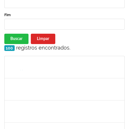
Fim
Buscar
Limpar
registros encontrados.
100
Matrícula
Nome
Cargo
Processo
Início
Fim
Status
1673006
ALINE SANTIAGO BARBOSA
Técnico
23007.00023251/2024-63
20/01/2024
18/02/2025
Concluído
1730986
CAMILLA PINHEIRO BLANCO
Técnico
23007.00025301/2023-06
15/01/2024
09/02/2024
Concluído