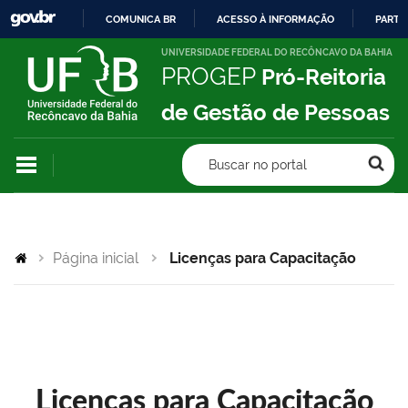
COMUNICA BR
ACESSO À INFORMAÇÃO
PARTI
IR
UNIVERSIDADE FEDERAL DO RECÔNCAVO DA BAHIA
PROGEP
Pró-Reitoria
PARA
O
de Gestão de Pessoas
CONTEÚDO
Buscar no portal
Página inicial
Licenças para Capacitação
Licenças para Capacitação