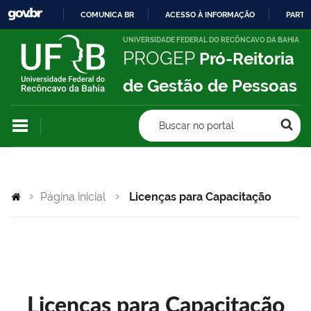
COMUNICA BR
ACESSO À INFORMAÇÃO
PARTI
IR
UNIVERSIDADE FEDERAL DO RECÔNCAVO DA BAHIA
PROGEP
Pró-Reitoria
PARA
O
de Gestão de Pessoas
CONTEÚDO
Buscar no portal
Página inicial
Licenças para Capacitação
Licenças para Capacitação