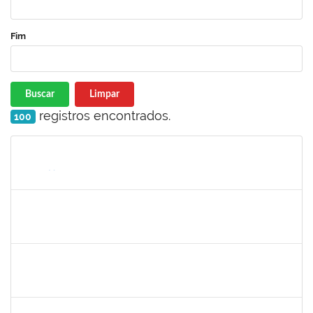
Fim
Buscar
Limpar
registros encontrados.
100
Matrícula
Nome
Cargo
Processo
Início
Fim
Status
2654423
CRISTIANE SILVA AGUIAR
Docente
23007.00023209/2022-39
02/05/2023
31/05/2023
Concluído
1754452
ANA CLAUDIA DOS REIS ATCHE
Técnico
23007.00017745/2022-30
02/05/2023
01/08/2023
Concluído