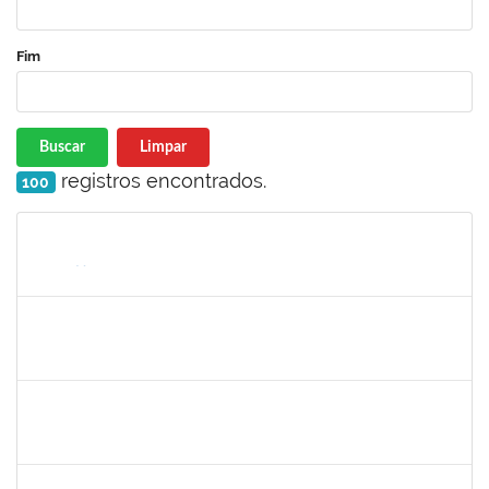
Fim
Buscar
Limpar
registros encontrados.
100
Matrícula
Nome
Cargo
Processo
Início
Fim
Status
2257315
MAURICIO DE NANTES RAMOS
Técnico
23007.00029281/2022-25
03/01/2023
27/01/2023
Concluído
1821801
JAIANA DA SILVA SANTOS
Técnico
23007.00016673/2022-68
02/01/2023
28/02/2023
Concluído