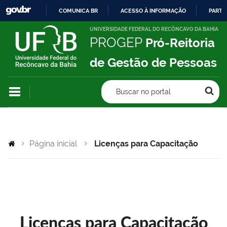
COMUNICA BR
ACESSO À INFORMAÇÃO
PARTI
IR
UNIVERSIDADE FEDERAL DO RECÔNCAVO DA BAHIA
PROGEP
Pró-Reitoria
PARA
O
de Gestão de Pessoas
CONTEÚDO
Buscar no portal
Página inicial
Licenças para Capacitação
Licenças para Capacitação