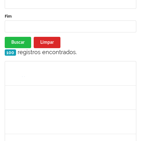
Fim
Buscar
Limpar
registros encontrados.
100
Matrícula
Nome
Cargo
Processo
Início
Fim
Status
1751386
DANIEL FADIGAS MORENO
Técnico
23007.00020644/2022-36
31/10/2022
14/11/2022
Concluído
1359156
CLAUDIA FEIO DA MAIA LIMA
Docente
23007.00020031/2022-97
25/10/2022
23/12/2022
Concluído