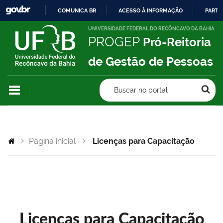
COMUNICA BR
ACESSO À INFORMAÇÃO
PARTI
IR
UNIVERSIDADE FEDERAL DO RECÔNCAVO DA BAHIA
PROGEP
Pró-Reitoria
PARA
O
de Gestão de Pessoas
CONTEÚDO
Buscar no portal
Página inicial
Licenças para Capacitação
Licenças para Capacitação