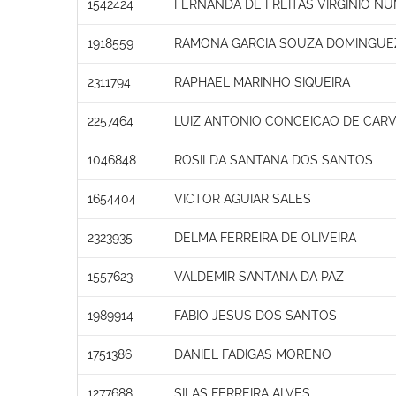
1542424
FERNANDA DE FREITAS VIRGINIO N
1918559
RAMONA GARCIA SOUZA DOMINGUE
2311794
RAPHAEL MARINHO SIQUEIRA
2257464
LUIZ ANTONIO CONCEICAO DE CAR
1046848
ROSILDA SANTANA DOS SANTOS
1654404
VICTOR AGUIAR SALES
2323935
DELMA FERREIRA DE OLIVEIRA
1557623
VALDEMIR SANTANA DA PAZ
1989914
FABIO JESUS DOS SANTOS
1751386
DANIEL FADIGAS MORENO
1277688
SILAS FERREIRA ALVES