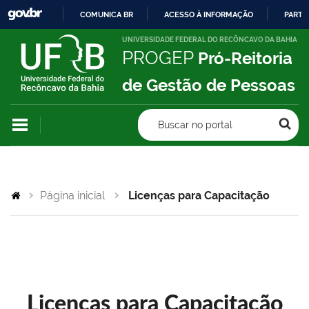
COMUNICA BR
ACESSO À INFORMAÇÃO
PARTI
IR
UNIVERSIDADE FEDERAL DO RECÔNCAVO DA BAHIA
PROGEP
Pró-Reitoria
PARA
O
de Gestão de Pessoas
CONTEÚDO
Buscar no portal
Página inicial
Licenças para Capacitação
Licenças para Capacitação