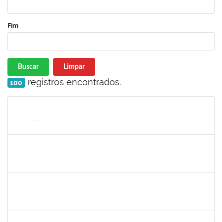
Fim
Buscar
Limpar
registros encontrados.
100
Matrícula
Nome
Cargo
Processo
Início
Fim
Status
1940856
PRISCILA BRASILEIRO SILVA DO NASCIMENTO
Docente
23007.00003524/2022-71
02/05/2022
31/07/2022
Concluído
1557750
NANCI SILVA SANTOS
Técnico
23007.00003734/2022-27
02/05/2022
31/05/2022
Concluído