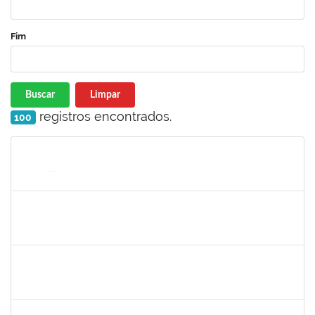
Fim
Buscar
Limpar
registros encontrados.
100
Matrícula
Nome
Cargo
Processo
Início
Fim
Status
1751386
DANIEL FADIGAS MORENO
Técnico
23007.00029220/2021-26
07/03/2022
21/03/2022
Concluído
1277688
SILAS FERREIRA ALVES
Técnico
23007.00000052/2022-16
28/02/2022
25/03/2022
Concluído