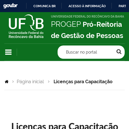
COMUNICA BR
ACESSO À INFORMAÇÃO
PARTI
IR
UNIVERSIDADE FEDERAL DO RECÔNCAVO DA BAHIA
PROGEP
Pró-Reitoria
PARA
O
de Gestão de Pessoas
CONTEÚDO
Buscar no portal
Página inicial
Licenças para Capacitação
Licenças para Capacitação