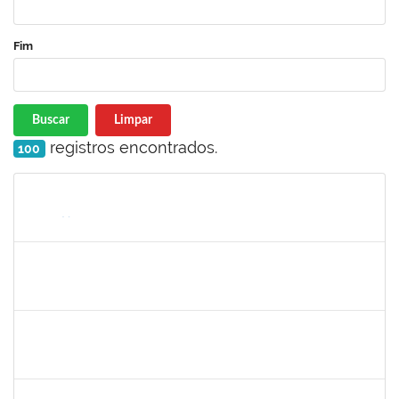
Fim
Buscar
Limpar
registros encontrados.
100
Matrícula
Nome
Cargo
Processo
Início
Fim
Status
1760672
Denis Gadelha do Nascimento
Técnico
23007.00022199/2019-61
04/02/2020
03/05/2020
Concluído
1887545
Leila Selles Lima Silva
Técnico
23007.00023932/2019-24
03/02/2020
02/05/2020
Concluído