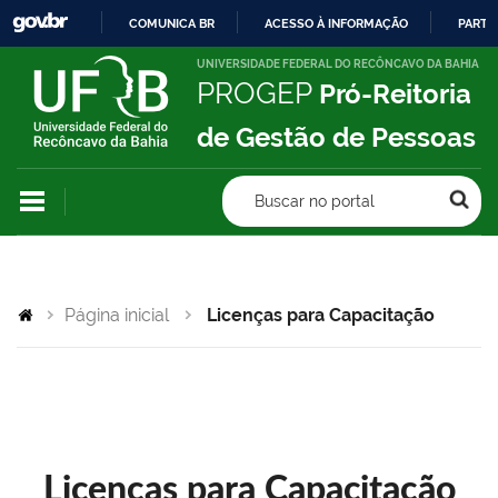
COMUNICA BR
ACESSO À INFORMAÇÃO
PARTI
IR
UNIVERSIDADE FEDERAL DO RECÔNCAVO DA BAHIA
PROGEP
Pró-Reitoria
PARA
O
de Gestão de Pessoas
CONTEÚDO
Buscar no portal
Página inicial
Licenças para Capacitação
Licenças para Capacitação