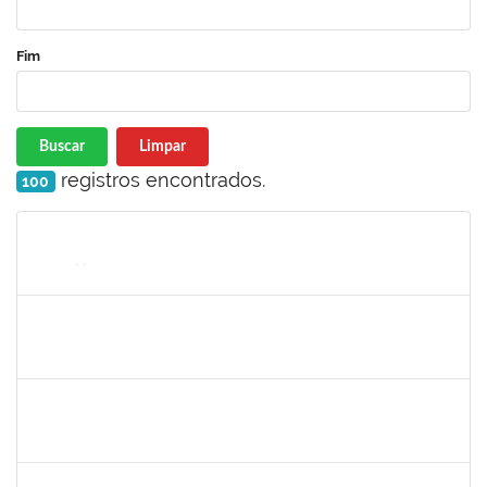
Fim
Buscar
Limpar
registros encontrados.
100
Matrícula
Nome
Cargo
Processo
Início
Fim
Status
1557032
Zozilene Nascimento Santos Teles
Técnico
23007.00022108/2019-93
01/02/2020
13/03/2020
Concluído
1757769
Hadson de Oliveira Santos
Técnico
23007.00024137/2019-18
31/01/2020
30/04/2020
Concluído