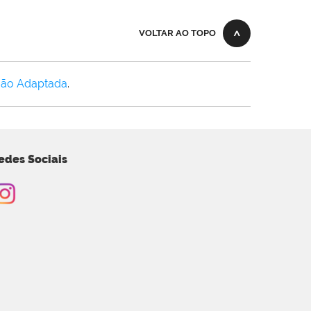
VOLTAR AO TOPO
Não Adaptada
.
edes Sociais