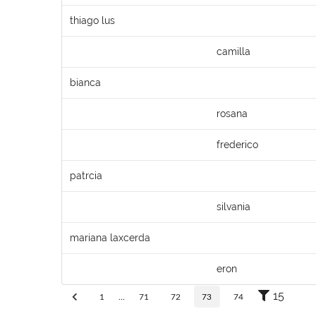
thiago lus
camilla
bianca
rosana
frederico
patrcia
silvania
mariana laxcerda
eron
15
1
...
71
72
73
74