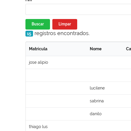
Buscar
Limpar
registros encontrados.
15
Matrícula
Nome
Ca
jose alipio
lucilene
sabrina
danilo
thiago lus