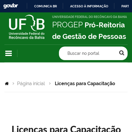
COMUNICA BR
ACESSO À INFORMAÇÃO
PARTI
IR
UNIVERSIDADE FEDERAL DO RECÔNCAVO DA BAHIA
PROGEP
Pró-Reitoria
PARA
O
de Gestão de Pessoas
CONTEÚDO
Buscar no portal
Página inicial
Licenças para Capacitação
Licenças para Capacitação