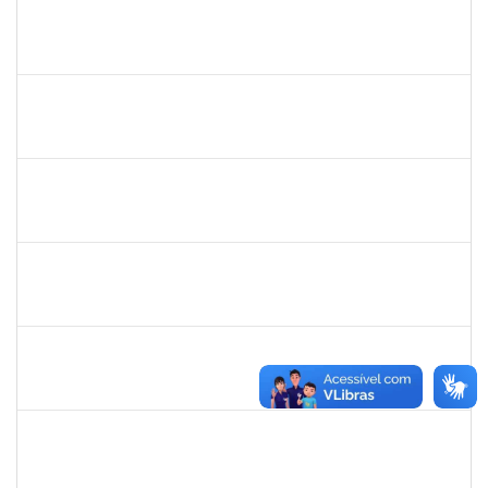
1847366
ANGELA CRISTINA DE OLIVEIRA LIMA
Técnico
23007.00005268/2025-19
22/07/2025
15/08/2025
Concluído
1007288
CARLOS ANDRE CIRQUEIRA QUEIROZ
Técnico
23007.00008041/2025-32
17/07/2025
15/08/2025
Concluído
2426970
RODRIGO JESUS DE OLIVEIRA
Técnico
23007.00003030/2025-14
17/07/2025
15/08/2025
Concluído
1759259
FABIANA DE JESUS CERQUEIRA
Técnico
23007.00006101/2025-32
14/07/2025
12/08/2025
Concluído
2328936
JENILDA BASTOS ALMEIDA PINHEIRO
Técnico
23007.00007283/2025-31
14/07/2025
28/07/2025
Concluído
2261057
EVANDRO SILVA DE FREITAS
Técnico
23007.00013076/2025-81
14/07/2025
13/10/2025
Concluído