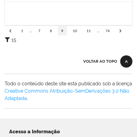
2257657
MARIA FABIANA BARRETO NERI
Técnico
23007.00002251/2025-95
07/07/2025
04/10/2025
Concluído
1
...
7
8
9
10
11
...
74
15
VOLTAR AO TOPO
Todo o conteúdo deste site está publicado sob a licença
Creative Commons Atribuição-SemDerivações 3.0 Não
Adaptada
.
Acesso a Informação