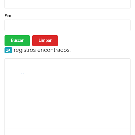
Fim
Buscar
Limpar
registros encontrados.
15
Matrícula
Nome
Cargo
Processo
Início
Fim
Status
2261057
GABRIELA MARIA CARNEIRO OLIVEIRA ALMEIDA
Técnico
23007.00012878/2025-92
04/08/2025
01/11/2025
Concluído
1477484
CLAUDIO ANTONIO FARIA VARGAS
Técnico
23007.00008722/2025-75
04/08/2025
02/09/2025
Concluído