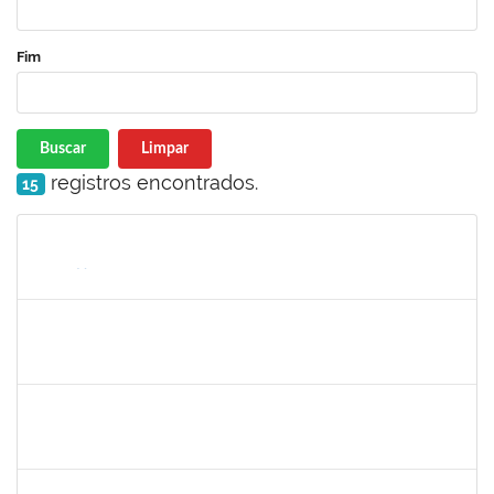
Fim
Buscar
Limpar
registros encontrados.
15
Matrícula
Nome
Cargo
Processo
Início
Fim
Status
1755222
FELIPE CASSIO REIS RAMOS
Técnico
23007.00005868/2025-18
30/06/2025
28/07/2025
Concluído
2257489
MARCELO DE JESUS DE AZEVEDO
Técnico
23007.00009439/2025-19
30/06/2025
01/08/2025
Concluído