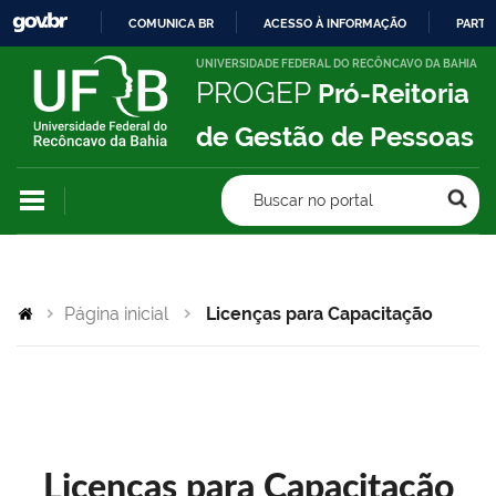
COMUNICA BR
ACESSO À INFORMAÇÃO
PARTI
IR
UNIVERSIDADE FEDERAL DO RECÔNCAVO DA BAHIA
PROGEP
Pró-Reitoria
PARA
O
de Gestão de Pessoas
CONTEÚDO
Buscar no portal
Página inicial
Licenças para Capacitação
Licenças para Capacitação