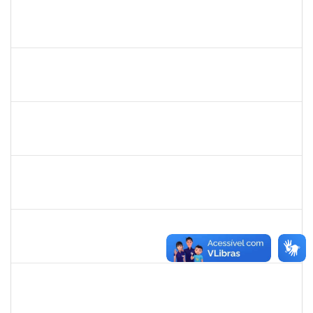
1753043
MARCUS PIMENTEL OLIVEIRA
Técnico
23007.00012078/2025-61
09/06/2025
08/07/2025
Concluído
1670022
MARISE NASCIMENTO FLORES MOREIRA
Técnico
23007.00025959/2024-85
09/06/2025
08/07/2025
Concluído
1217453
ANDRESSA HOSANA SOUZA DE OLIVEIRA
Técnico
23007.00008513/2025-92
04/06/2025
18/06/2025
Concluído
1717024
NILSON ANTONIO FERREIRA ROSEIRA
Docente
23007.00007055/2025-76
02/06/2025
30/08/2025
Concluído
1841026
DEYSE DE SOUZA GONCALVES
Técnico
23007.00005041/2025-37
01/06/2025
30/06/2025
Concluído
1053058
NANCI RODRIGUES ORRICO
Docente
23007.00010017/2025-30
01/06/2025
29/08/2025
Concluído