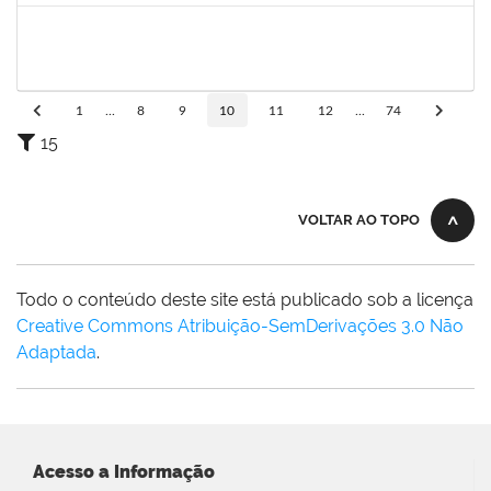
2257318
HIONE DOS SANTOS SILVA NEVES
Técnico
23007.00002045/2025-31
01/06/2025
30/08/2025
Concluído
1
...
8
9
10
11
12
...
74
15
VOLTAR AO TOPO
Todo o conteúdo deste site está publicado sob a licença
Creative Commons Atribuição-SemDerivações 3.0 Não
Adaptada
.
Acesso a Informação