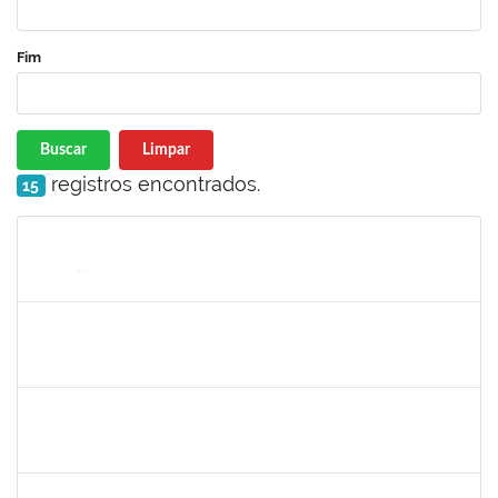
Fim
Buscar
Limpar
registros encontrados.
15
Matrícula
Nome
Cargo
Processo
Início
Fim
Status
1008193
DEBORA PASSOS HINOJOSA SCHAFFER
Técnico
23007.00026471/2024-35
29/01/2025
28/02/2025
Concluído
1771116
VANIA MAGALHAES FONSECA DO SACRAMENTO
Técnico
23007.00024473/2024-49
27/01/2025
21/03/2025
Concluído