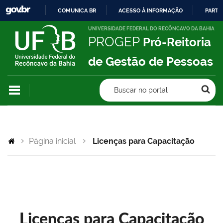
COMUNICA BR
ACESSO À INFORMAÇÃO
PARTI
IR
UNIVERSIDADE FEDERAL DO RECÔNCAVO DA BAHIA
PROGEP
Pró-Reitoria
PARA
O
de Gestão de Pessoas
CONTEÚDO
Buscar no portal
Página inicial
Licenças para Capacitação
Licenças para Capacitação