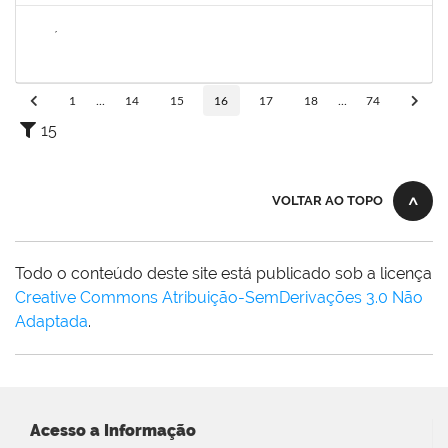
2257858
NICÉLIA CARVALHO MIRANDA
Técnico
23007.00024478/2024-11
06/01/2025
05/04/2025
Concluído
1
...
14
15
16
17
18
...
74
15
VOLTAR AO TOPO
Todo o conteúdo deste site está publicado sob a licença
Creative Commons Atribuição-SemDerivações 3.0 Não
Adaptada
.
Acesso a Informação