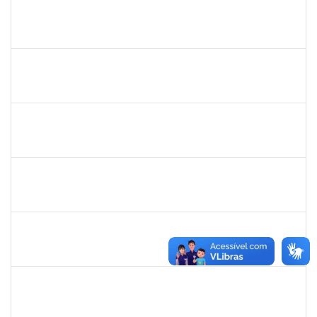
1557646
RITA DE CASSIA FALCAO BORJA CORREIA
Técnico
23007.00024723/2024-89
09/01/2025
26/01/2025
Concluído
1760670
FLORISVALDO EVANGELISTA DA SILVA JUNIOR
Técnico
23007.00015131/2024-83
08/01/2025
07/04/2025
Concluído
1650641
MARIESE CONCEICAO ALVES DOS SANTOS
Docente
23007.00012920/2024-28
07/01/2025
26/04/2025
Concluído
1983524
EVANGIVALDO BATISTA DOS SANTOS
Técnico
23007.00021672/2024-16
06/01/2025
04/02/2025
Concluído
1730986
CAMILLA PINHEIRO BLANCO
Técnico
23007.00023889/2024-06
06/01/2025
04/02/2025
Concluído
1761266
JOEL CARLOS COUTINHO DA SILVA FILHO
Técnico
23007.00023904/2024-86
06/01/2025
04/02/2025
Concluído