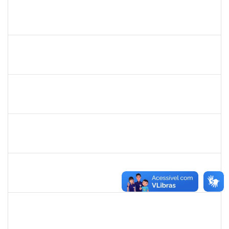
1755747
JARBAS QUEIROZ DOS SANTOS
Técnico
23007.00009433/2024-87
26/08/2024
24/09/2024
Concluído
1778547
MAITE DOS SANTOS RANGEL
Técnico
23007.00010859/2024-94
26/08/2024
24/11/2024
Concluído
1754538
ANTONIO CARLOS DIAS DA ENCARNACAO JUNIOR
Técnico
23007.00012057/2024-49
26/08/2024
15/11/2024
Concluído
2261047
THAIA CONCEICAO PORTO
Técnico
23007.00011942/2024-50
26/08/2024
24/09/2024
Concluído
1760187
LUIZ ARTUR DOS SANTOS DA SILVA
Técnico
23007.00030318/2023-56
26/08/2024
24/11/2024
Concluído
1755265
KARINA DE SOUZA SILVA
Técnico
23007.00010350/2024-63
20/08/2024
18/09/2024
Concluído