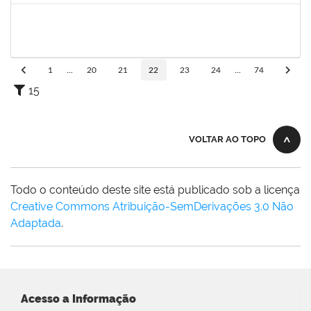
1844164
SIELIA BARRETO BRITO
Docente
23007.00006188/2024-14
19/08/2024
19/11/2024
Concluído
1
...
20
21
22
23
24
...
74
15
VOLTAR AO TOPO
Todo o conteúdo deste site está publicado sob a licença
Creative Commons Atribuição-SemDerivações 3.0 Não
Adaptada
.
Acesso a Informação