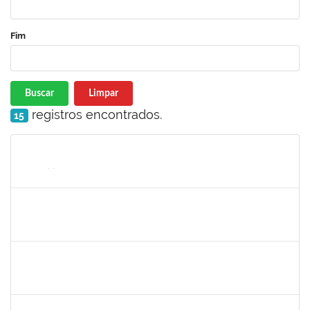
Fim
Buscar
Limpar
registros encontrados.
15
Matrícula
Nome
Cargo
Processo
Início
Fim
Status
1459826
CARLOS ALBERTO SANTOS DE PAULO
Docente
23007.00004312/2024-32
01/09/2024
29/11/2024
Concluído
1744844
ELAINE ANDRADE LEAL SILVA
Docente
23007.00006390/2024-89
01/09/2024
01/12/2024
Concluído