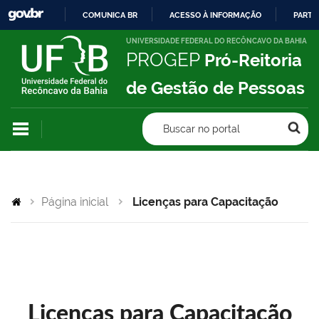
COMUNICA BR
ACESSO À INFORMAÇÃO
PARTI
IR
UNIVERSIDADE FEDERAL DO RECÔNCAVO DA BAHIA
PROGEP
Pró-Reitoria
PARA
O
de Gestão de Pessoas
CONTEÚDO
Buscar no portal
Página inicial
Licenças para Capacitação
Licenças para Capacitação