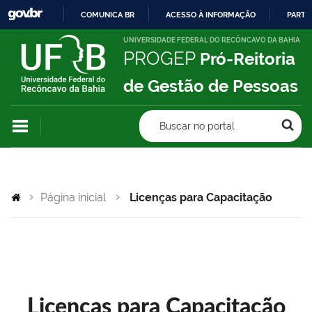
COMUNICA BR
ACESSO À INFORMAÇÃO
PARTI
IR
UNIVERSIDADE FEDERAL DO RECÔNCAVO DA BAHIA
PROGEP
Pró-Reitoria
PARA
O
de Gestão de Pessoas
CONTEÚDO
Buscar no portal
Página inicial
Licenças para Capacitação
Licenças para Capacitação