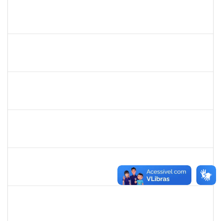
1755323
ERON LEMOS PITON
Técnico
23007.00029967/2023-27
09/01/2024
08/03/2024
Concluído
2267151
THAYSE ROBERTA ARAUJO PEREIRA
Técnico
23007.00020540/2023-28
08/01/2024
06/02/2024
Concluído
1760100
CARLANE COSTA DIAS FEITOSA
Técnico
23007.00026844/2023-55
08/01/2024
06/02/2024
Concluído
2153725
PAULO MURICY REIS
Técnico
23007.00029870/2023-27
08/01/2024
06/02/2024
Concluído
1729652
ANA CLARA BARREIROS DOS SANTOS
Docente
23007.00029343/2023-94
06/01/2024
06/03/2024
Concluído
1557646
RITA DE CASSIA FALCAO BORJA CORREIA
Técnico
23007.00026955/2023-65
04/01/2024
01/02/2024
Concluído