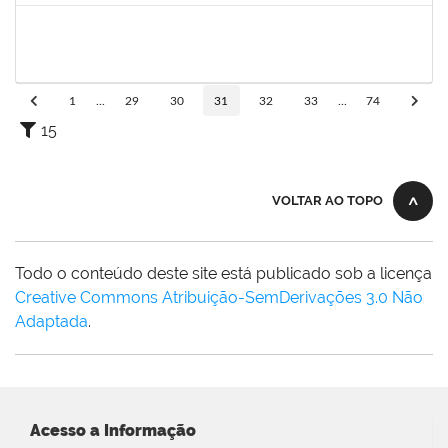
1217453
ANDRESSA HOSANA SOUZA DE OLIVEIRA
Técnico
23007.00027174/2023-69
02/01/2024
31/01/2024
Concluído
1
...
29
30
31
32
33
...
74
15
VOLTAR AO TOPO
Todo o conteúdo deste site está publicado sob a licença
Creative Commons Atribuição-SemDerivações 3.0 Não
Adaptada
.
Acesso a Informação