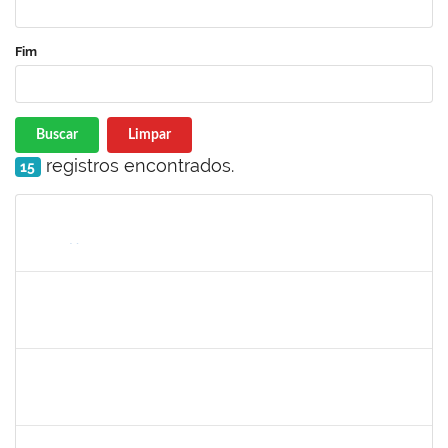
Fim
Buscar
Limpar
registros encontrados.
15
Matrícula
Nome
Cargo
Processo
Início
Fim
Status
1673006
ALINE SANTIAGO BARBOSA
Técnico
23007.00023251/2024-63
20/01/2024
18/02/2025
Concluído
1730986
CAMILLA PINHEIRO BLANCO
Técnico
23007.00025301/2023-06
15/01/2024
09/02/2024
Concluído