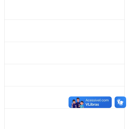
1727482
KILDER LEITE RIBEIRO
Docente
23007.00020428/2023-45
15/10/2023
12/01/2024
Concluído
1727482
KILDER LEITE RIBEIRO
Docente
23007.00020428/2023-45
15/10/2023
12/01/2023
Concluído
2085096
IDALINA SOUZA MASCARENHAS BORGHI
Docente
23007.00023330/2023-67
12/10/2023
11/01/2024
Concluído
1717913
PALOMA DE SOUSA PINHO FREITAS
Docente
23007.00013092/2023-43
03/10/2023
31/12/2023
Concluído
1138765
ANDRE LUIS BOTELHO DORIA
Técnico
23007.00010927/2023-07
02/10/2023
27/10/2023
Concluído
1837428
DANIELE CONCEICAO MARQUES
Técnico
23007.00022357/2023-51
02/10/2023
31/10/2023
Concluído