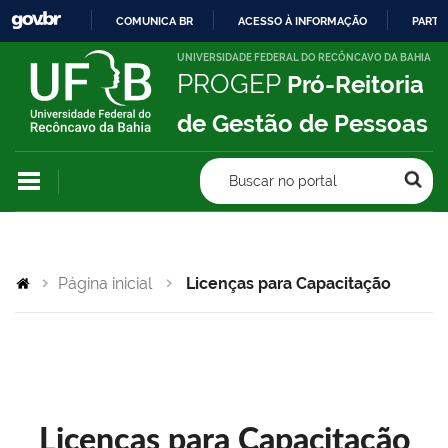
COMUNICA BR
ACESSO À INFORMAÇÃO
PARTI
IR
UNIVERSIDADE FEDERAL DO RECÔNCAVO DA BAHIA
PROGEP
Pró-Reitoria
PARA
O
de Gestão de Pessoas
CONTEÚDO
Buscar no portal
Página inicial
Licenças para Capacitação
Licenças para Capacitação