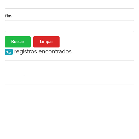
Fim
Buscar
Limpar
registros encontrados.
15
Matrícula
Nome
Cargo
Processo
Início
Fim
Status
2304603
LAISE CARVALHO SANTOS
Técnico
23007.00021300/2023-72
30/10/2023
17/11/2023
Concluído
1838450
JAMILE MILZA DE JESUS PEREIRA
Técnico
23007.00023813/2023-24
30/10/2023
28/12/2023
Concluído