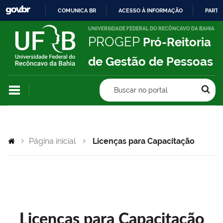
COMUNICA BR
ACESSO À INFORMAÇÃO
PARTI
IR
UNIVERSIDADE FEDERAL DO RECÔNCAVO DA BAHIA
PROGEP
Pró-Reitoria
PARA
O
de Gestão de Pessoas
CONTEÚDO
Buscar no portal
Página inicial
Licenças para Capacitação
Licenças para Capacitação