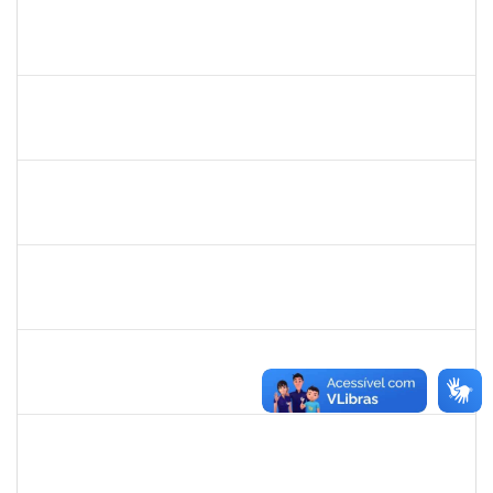
2654423
CRISTIANE SILVA AGUIAR
Docente
23007.00023209/2022-39
01/11/2022
30/11/2022
Concluído
1760100
CARLANE COSTA DIAS FEITOSA
Técnico
23007.00009828/2022-98
31/10/2022
14/11/2022
Concluído
1751386
DANIEL FADIGAS MORENO
Técnico
23007.00020644/2022-36
31/10/2022
14/11/2022
Concluído
1359156
CLAUDIA FEIO DA MAIA LIMA
Docente
23007.00020031/2022-97
25/10/2022
23/12/2022
Concluído
1984868
EDSON CONCEICAO SILVA
Técnico
23007.00009471/2022-37
13/10/2022
11/11/2022
Concluído
1728965
THIAGO LUSTOZA ALEIXO
Técnico
23007.00023970/2022-56
13/10/2022
11/12/2022
Concluído