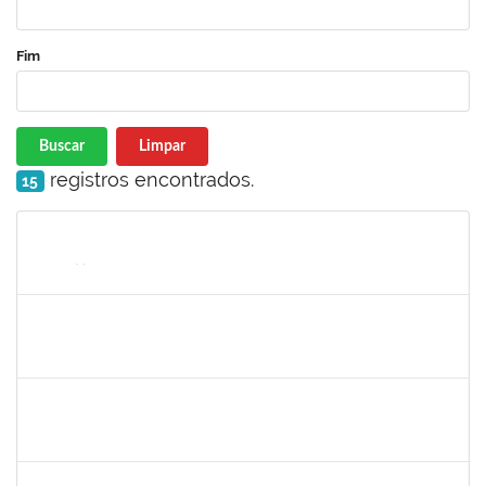
Fim
Buscar
Limpar
registros encontrados.
15
Matrícula
Nome
Cargo
Processo
Início
Fim
Status
1308736
JOELMA CERQUEIRA FADIGAS
Docente
23007.00025154/2022-98
28/11/2022
27/12/2022
Concluído
1647576
CARLOS ANDRE OLIVEIRA DANIEL
Técnico
23007.00019603/2022-13
22/11/2022
21/12/2022
Concluído