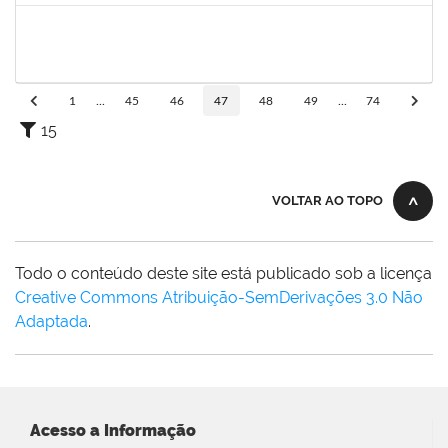
2265938
VICENTE REIS DE SOUZA FARIAS
Docente
23007.00015182/2022-70
05/10/2022
31/12/2022
Concluído
1
...
45
46
47
48
49
...
74
15
VOLTAR AO TOPO
Todo o conteúdo deste site está publicado sob a licença
Creative Commons Atribuição-SemDerivações 3.0 Não
Adaptada
.
Acesso a Informação