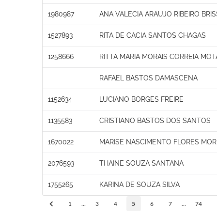
1980987
ANA VALECIA ARAUJO RIBEIRO BRI
1527893
RITA DE CACIA SANTOS CHAGAS
1258666
RITTA MARIA MORAIS CORREIA MOT
RAFAEL BASTOS DAMASCENA
1152634
LUCIANO BORGES FREIRE
1135583
CRISTIANO BASTOS DOS SANTOS
1670022
MARISE NASCIMENTO FLORES MOR
2076593
THAINE SOUZA SANTANA
1755265
KARINA DE SOUZA SILVA
1
...
3
4
5
6
7
...
74