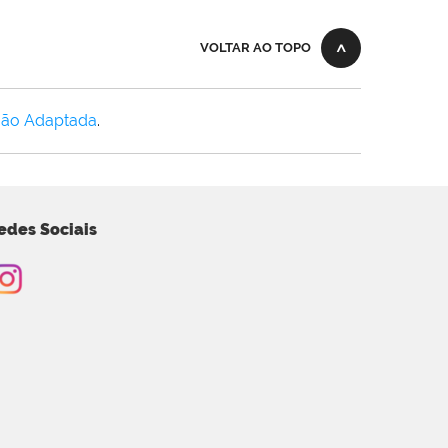
VOLTAR AO TOPO
Não Adaptada
.
edes Sociais