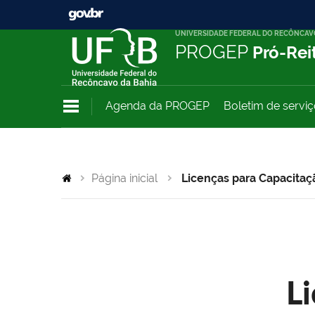
UNIVERSIDADE FEDERAL DO RECÔNCAV
PROGEP
Pró-Rei
Agenda da PROGEP
Boletim de servi
Página inicial
Licenças para Capacitaç
L