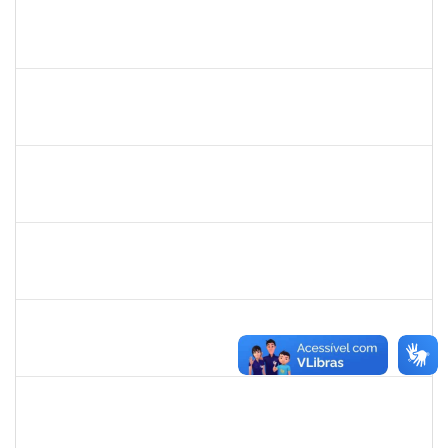
2311794
RAPHAEL MARINHO SIQUEIRA
Técnico
23007.00007224/2022-81
13/04/2022
12/05/2022
Concluído
2257464
LUIZ ANTONIO CONCEICAO DE CARVALHO
Técnico
23007.00004583/2022-93
12/04/2022
10/07/2022
Concluído
1046848
ROSILDA SANTANA DOS SANTOS
Técnico
23007.00004577/2022-61
01/04/2022
29/06/2022
Concluído
1654404
VICTOR AGUIAR SALES
Técnico
23007.00000852/2022-47
15/03/2022
13/06/2022
Concluído
2323935
DELMA FERREIRA DE OLIVEIRA
Técnico
23007.00002329/2022-35
14/03/2022
28/03/2022
Concluído
1557623
VALDEMIR SANTANA DA PAZ
Técnico
23007.00000095/2022-19
14/03/2022
11/06/2022
Concluído