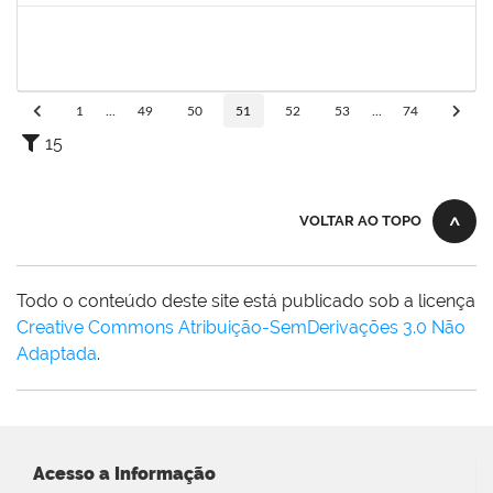
1989914
FABIO JESUS DOS SANTOS
Técnico
23007.00000815/2022-76
08/03/2022
05/06/2022
Concluído
1
...
49
50
51
52
53
...
74
15
VOLTAR AO TOPO
Todo o conteúdo deste site está publicado sob a licença
Creative Commons Atribuição-SemDerivações 3.0 Não
Adaptada
.
Acesso a Informação