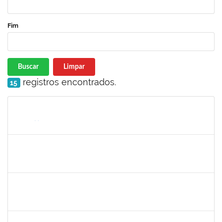
Fim
Buscar
Limpar
registros encontrados.
15
Matrícula
Nome
Cargo
Processo
Início
Fim
Status
1940856
PRISCILA BRASILEIRO SILVA DO NASCIMENTO
Docente
23007.00003524/2022-71
02/05/2022
31/07/2022
Concluído
1557750
NANCI SILVA SANTOS
Técnico
23007.00003734/2022-27
02/05/2022
31/05/2022
Concluído