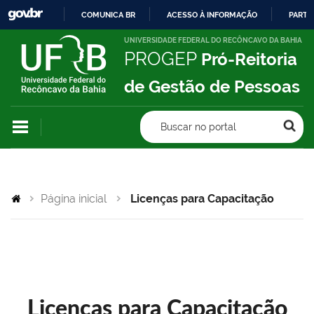
COMUNICA BR
ACESSO À INFORMAÇÃO
PARTI
IR
UNIVERSIDADE FEDERAL DO RECÔNCAVO DA BAHIA
PROGEP
Pró-Reitoria
PARA
O
de Gestão de Pessoas
CONTEÚDO
Buscar no portal
Página inicial
Licenças para Capacitação
Licenças para Capacitação