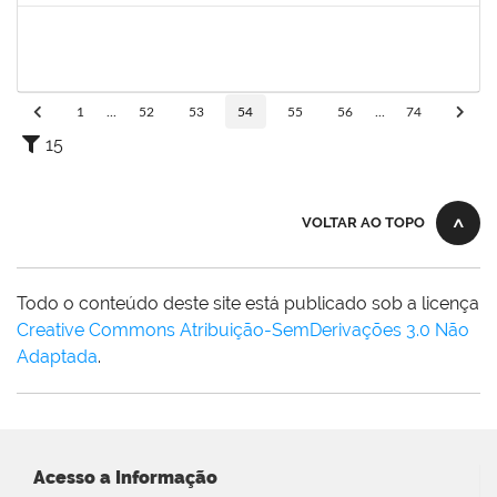
1752889
Virgilio Justiniano dos Santos Filho
Técnico
23007.00020149/2019-24
24/09/2020
23/10/2020
Concluído
1
...
52
53
54
55
56
...
74
15
VOLTAR AO TOPO
Todo o conteúdo deste site está publicado sob a licença
Creative Commons Atribuição-SemDerivações 3.0 Não
Adaptada
.
Acesso a Informação