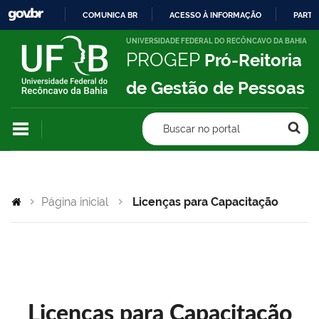
COMUNICA BR
ACESSO À INFORMAÇÃO
PARTI
IR
UNIVERSIDADE FEDERAL DO RECÔNCAVO DA BAHIA
PROGEP
Pró-Reitoria
PARA
O
de Gestão de Pessoas
CONTEÚDO
Buscar no portal
Página inicial
Licenças para Capacitação
Licenças para Capacitação