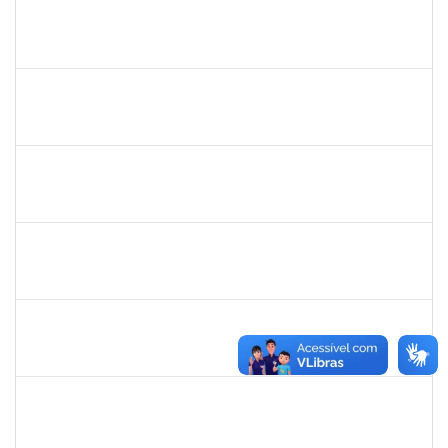
1753095
LEONARDO DA SILVA SAMPAIO
Técnico
23007.00015303/2020-10
04/01/2021
03/02/2021
Concluído
1102855
LORENA PENNA SILVA
Técnico
23007.00004485/2020-29
02/01/2021
31/01/2021
Concluído
1919544
MARIA DAS GRAÇAS MASCARENHAS QUEIROZ
Técnico
23007.00028368/2019-47
19/11/2020
18/12/2020
Concluído
2170430
Marcos Augusto Oliveira Sales
Técnico
23007.00026821/2019-09
13/10/2020
12/01/2021
Concluído
2157672
FERNANDA LAGO BORGES OLIVEIRA
Técnico
23007.0001604/2020-22
01/10/2020
15/10/2020
Concluído
1984868
Edson Conceição Santos
Técnico
23007.00004651/2020-09
01/10/2020
30/10/2020
Concluído