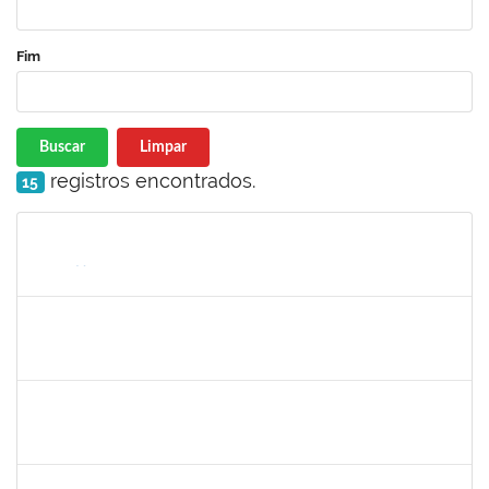
Fim
Buscar
Limpar
registros encontrados.
15
Matrícula
Nome
Cargo
Processo
Início
Fim
Status
1610901
LUCIANA SOUZA OLIVEIRA
Técnico
23007.00004135/2021-67
03/05/2021
01/06/2021
Concluído
1873744
SILVIA BARRETO BRITO MALTA
Docente
23007.00026788/2020-27
30/03/2021
28/05/2021
Concluído