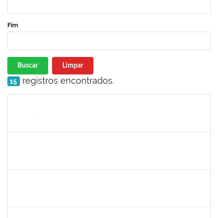
Fim
Buscar
Limpar
registros encontrados.
15
Matrícula
Nome
Cargo
Processo
Início
Fim
Status
1216603
JOSE MARCELO DANTAS DOS REIS
Docente
23007.00018472/2020-98
01/03/2020
29/05/2020
Concluído
1681601
Flávia Reis Moreira Sales
Técnico
23007.00022662/2019-73
01/03/2020
31/05/2020
Concluído