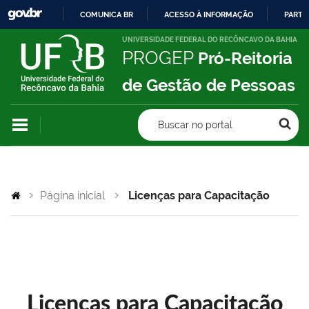
COMUNICA BR
ACESSO À INFORMAÇÃO
PARTI
IR
UNIVERSIDADE FEDERAL DO RECÔNCAVO DA BAHIA
PROGEP
Pró-Reitoria
PARA
O
de Gestão de Pessoas
CONTEÚDO
Buscar no portal
Página inicial
Licenças para Capacitação
Licenças para Capacitação