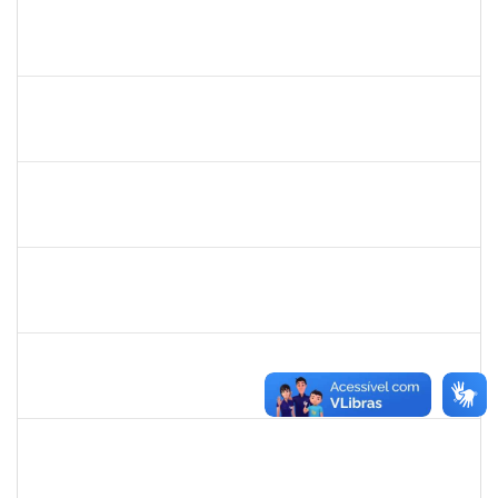
1557646
Rita de Cassia Falcao Borja Correia
Técnico
23007.00027589/2019-31
17/02/2020
02/03/2020
Concluído
1749843
Leandro Barreto de Souza
Técnico
23007.00028833/2019-05
10/02/2020
10/03/2020
Concluído
1760672
Denis Gadelha do Nascimento
Técnico
23007.00022199/2019-61
04/02/2020
03/05/2020
Concluído
1887545
Leila Selles Lima Silva
Técnico
23007.00023932/2019-24
03/02/2020
02/05/2020
Concluído
1791524
Joana Angélica Flores Silva
Técnico
23007.00022962/2019-24
03/02/2020
02/05/2020
Concluído
1546467
Carla Fernandes Macedo
Docente
23007.00025271/2019-52
03/02/2020
17/02/2020
Concluído