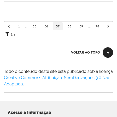
1751422
Sérgio Santos de Almeida
Técnico
23007.00025419/2019-33
03/02/2020
02/05/2020
Concluído
1
...
55
56
57
58
59
...
74
15
VOLTAR AO TOPO
Todo o conteúdo deste site está publicado sob a licença
Creative Commons Atribuição-SemDerivações 3.0 Não
Adaptada
.
Acesso a Informação