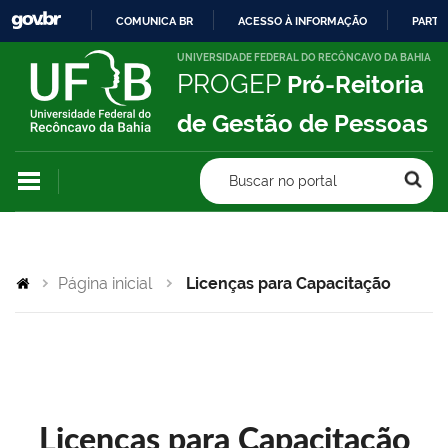
COMUNICA BR
ACESSO À INFORMAÇÃO
PARTI
IR
UNIVERSIDADE FEDERAL DO RECÔNCAVO DA BAHIA
PROGEP
Pró-Reitoria
PARA
O
de Gestão de Pessoas
CONTEÚDO
Buscar no portal
Página inicial
Licenças para Capacitação
Licenças para Capacitação