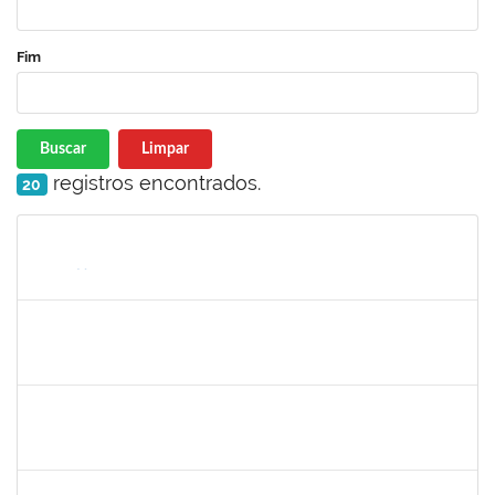
Fim
Buscar
Limpar
registros encontrados.
20
Matrícula
Nome
Cargo
Processo
Início
Fim
Status
1760178
Ismael Jacob Dal Zot Jr.
Técnico
230070006376/2019-94
10/06/2019
07/09/2019
Concluído
1730964
Josemary da Guarda de Souza
Técnico
23007.00011940/2019-22
10/06/2019
09/09/2019
Concluído