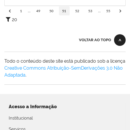
04/06/2019
Concluído
1
...
49
50
51
52
53
...
55
20
VOLTAR AO TOPO
Todo o conteúdo deste site está publicado sob a licença
Creative Commons Atribuição-SemDerivações 3.0 Não
Adaptada
.
Acesso a Informação
Institucional
Serviços