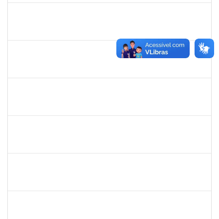
1836241
Rodrigo Fernandes Cunha
Técnico
23007.0010214/2019-64
13/05/2019
11/06/2019
Concluído
1856918
Tércio de Miranda Rogério de Souza
Técnico
23007.0011148/2019-66
13/05/2019
14/06/2019
Concluído
1781055
Caillan Farias Silva
Técnico
23007.00012176/2019-52
13/05/2019
12/08/2019
Concluído
1525345
Nilson Weisheimer
Docente
23007.2815/2019-17
11/05/2019
11/08/2019
Concluído
1754170
François Santos de Brito
Técnico
23007.0009952/2019-57
08/05/2019
06/06/2019
Concluído
Maria Bárbara Gonçalves
Técnico
23007.0003590/2019-44
06/05/2019