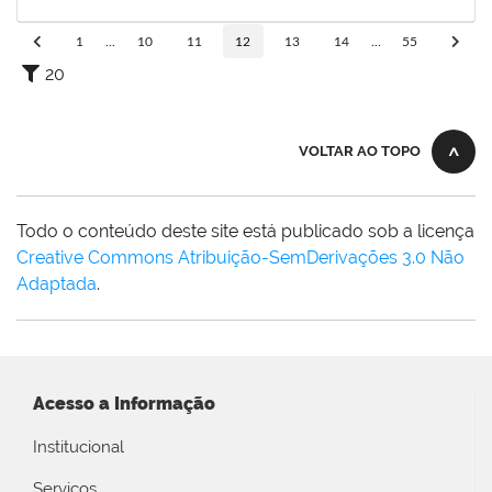
05/04/2025
Concluído
1
...
10
11
12
13
14
...
55
20
VOLTAR AO TOPO
Todo o conteúdo deste site está publicado sob a licença
Creative Commons Atribuição-SemDerivações 3.0 Não
Adaptada
.
Acesso a Informação
Institucional
Serviços