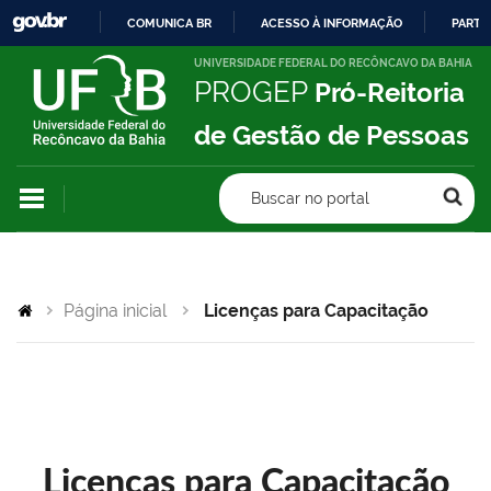
COMUNICA BR
ACESSO À INFORMAÇÃO
PARTI
IR
UNIVERSIDADE FEDERAL DO RECÔNCAVO DA BAHIA
PROGEP
Pró-Reitoria
PARA
O
de Gestão de Pessoas
CONTEÚDO
Buscar no portal
Página inicial
Licenças para Capacitação
Licenças para Capacitação