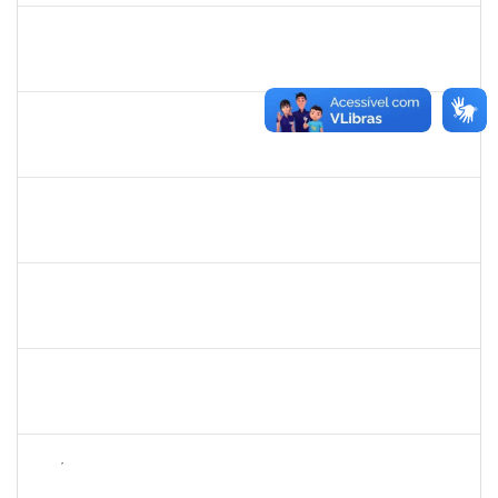
1760670
FLORISVALDO EVANGELISTA DA SILVA JUNIOR
Técnico
23007.00015131/2024-83
08/01/2025
07/04/2025
Concluído
1650641
MARIESE CONCEICAO ALVES DOS SANTOS
Docente
23007.00012920/2024-28
07/01/2025
26/04/2025
Concluído
1983524
EVANGIVALDO BATISTA DOS SANTOS
Técnico
23007.00021672/2024-16
06/01/2025
04/02/2025
Concluído
1730986
CAMILLA PINHEIRO BLANCO
Técnico
23007.00023889/2024-06
06/01/2025
04/02/2025
Concluído
1761266
JOEL CARLOS COUTINHO DA SILVA FILHO
Técnico
23007.00023904/2024-86
06/01/2025
04/02/2025
Concluído
2257858
NICÉLIA CARVALHO MIRANDA
Técnico
23007.00024478/2024-11
06/01/2025