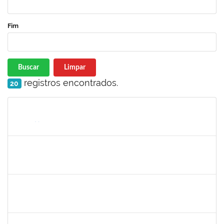
Fim
Buscar
Limpar
registros encontrados.
20
Matrícula
Nome
Cargo
Processo
Início
Fim
Status
1873038
CAMILLO GUIMARAES DE SOUZA
Técnico
23007.00000338/2025-45
03/02/2025
28/02/2025
Concluído
2378043
VALERIA DOS SANTOS NORONHA
Docente
23007.00016598/2024-50
01/02/2025
30/04/2025
Concluído